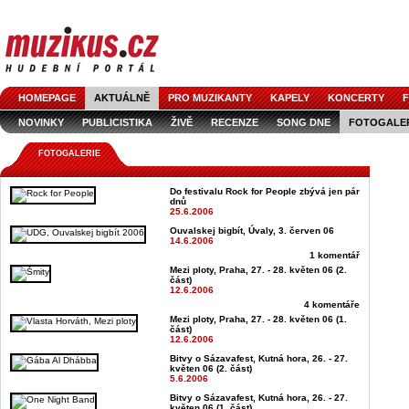
HOMEPAGE
AKTUÁLNĚ
PRO MUZIKANTY
KAPELY
KONCERTY
F
NOVINKY
PUBLICISTIKA
ŽIVĚ
RECENZE
SONG DNE
FOTOGALE
FOTOGALERIE
Do festivalu Rock for People zbývá jen pár
dnů
25.6.2006
Ouvalskej bigbít, Úvaly, 3. červen 06
14.6.2006
1 komentář
Mezi ploty, Praha, 27. - 28. květen 06 (2.
část)
12.6.2006
4 komentáře
Mezi ploty, Praha, 27. - 28. květen 06 (1.
část)
12.6.2006
Bitvy o Sázavafest, Kutná hora, 26. - 27.
květen 06 (2. část)
5.6.2006
Bitvy o Sázavafest, Kutná hora, 26. - 27.
květen 06 (1. část)