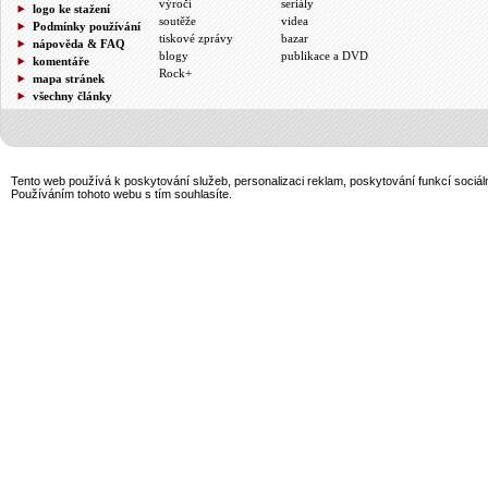
výročí
seriály
logo ke stažení
soutěže
videa
Podmínky používání
tiskové zprávy
bazar
nápověda & FAQ
blogy
publikace a DVD
komentáře
Rock+
mapa stránek
všechny články
Tento web používá k poskytování služeb, personalizaci reklam, poskytování funkcí sociál
Používáním tohoto webu s tím souhlasíte.