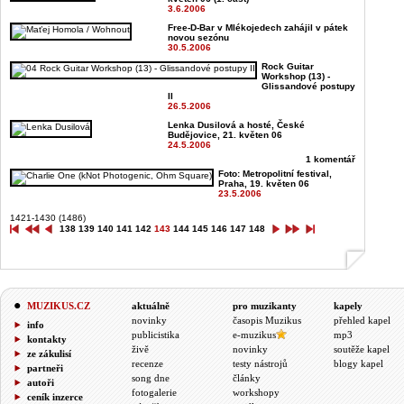
3.6.2006
Free-D-Bar v Mlékojedech zahájil v pátek
novou sezónu
30.5.2006
Rock Guitar
Workshop (13) -
Glissandové postupy
II
26.5.2006
Lenka Dusilová a hosté, České
Budějovice, 21. květen 06
24.5.2006
1 komentář
Foto: Metropolitní festival,
Praha, 19. květen 06
23.5.2006
1421-1430 (1486)
138
139
140
141
142
143
144
145
146
147
148
MUZIKUS.CZ
aktuálně
pro muzikanty
kapely
novinky
časopis Muzikus
přehled kapel
info
publicistika
e-muzikus
mp3
kontakty
živě
novinky
soutěže kapel
ze zákulisí
recenze
testy nástrojů
blogy kapel
partneři
song dne
články
autoři
fotogalerie
workshopy
ceník inzerce