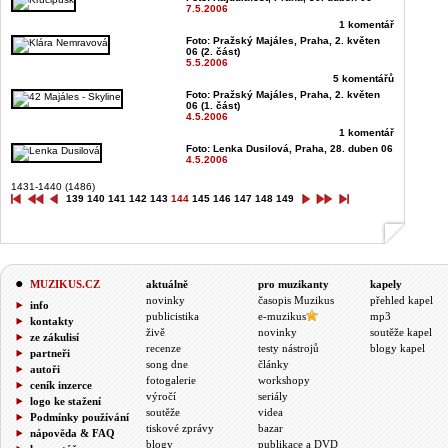
7.5.2006
1 komentář
Foto: Pražský Majáles, Praha, 2. květen
06 (2. část)
5.5.2006
5 komentářů
Foto: Pražský Majáles, Praha, 2. květen
06 (1. část)
4.5.2006
1 komentář
Foto: Lenka Dusilová, Praha, 28. duben 06
4.5.2006
1431-1440 (1486)
139
140
141
142
143
144
145
146
147
148
149
MUZIKUS.CZ
aktuálně
pro muzikanty
kapely
novinky
časopis Muzikus
přehled kapel
info
publicistika
e-muzikus
mp3
kontakty
živě
novinky
soutěže kapel
ze zákulisí
recenze
testy nástrojů
blogy kapel
partneři
song dne
články
autoři
fotogalerie
workshopy
ceník inzerce
výročí
seriály
logo ke stažení
soutěže
videa
Podmínky používání
tiskové zprávy
bazar
nápověda & FAQ
blogy
publikace a DVD