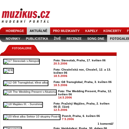
HOMEPAGE
AKTUÁLNĚ
PRO MUZIKANTY
KAPELY
KONCERTY
F
NOVINKY
PUBLICISTIKA
ŽIVĚ
RECENZE
SONG DNE
FOTOGALE
FOTOGALERIE
Foto: Stereolab, Praha, 17. květen 06
20.5.2006
Foto: Chvalečská noc, Chvaleč, 12. a 13.
květen 06
18.5.2006
Foto: G8 Transglobal, Praha, 3. květen 06
18.5.2006
Foto: The Wedding Present, Praha, 12.
květen 06
14.5.2006
Foto: Pražský Majáles, Praha, 2. květen
06 (3. část)
12.5.2006
Post-It, Praha, 6. květen 06
7.5.2006
1 komentář
Foto: Hajdulafest, Praha, 30. duben 06