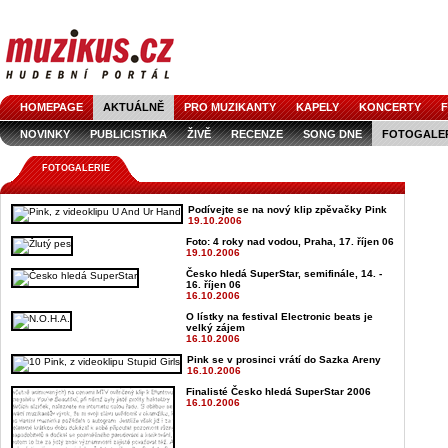
HOMEPAGE
AKTUÁLNĚ
PRO MUZIKANTY
KAPELY
KONCERTY
F
NOVINKY
PUBLICISTIKA
ŽIVĚ
RECENZE
SONG DNE
FOTOGALE
FOTOGALERIE
Podívejte se na nový klip zpěvačky Pink
19.10.2006
Foto: 4 roky nad vodou, Praha, 17. říjen 06
19.10.2006
Česko hledá SuperStar, semifinále, 14. -
16. říjen 06
16.10.2006
O lístky na festival Electronic beats je
velký zájem
16.10.2006
Pink se v prosinci vrátí do Sazka Areny
16.10.2006
Finalisté Česko hledá SuperStar 2006
16.10.2006