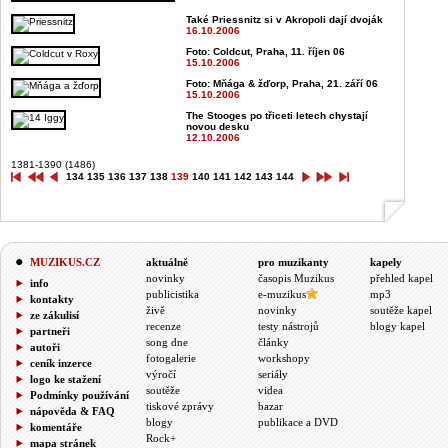
Také Priessnitz si v Akropoli dají dvoják
16.10.2006
Foto: Coldcut, Praha, 11. říjen 06
15.10.2006
Foto: Mňága & žďorp, Praha, 21. září 06
15.10.2006
The Stooges po třiceti letech chystají
novou desku
12.10.2006
1381-1390 (1486)
134
135
136
137
138
139
140
141
142
143
144
MUZIKUS.CZ
aktuálně
pro muzikanty
kapely
novinky
časopis Muzikus
přehled kapel
info
publicistika
e-muzikus
mp3
kontakty
živě
novinky
soutěže kapel
ze zákulisí
recenze
testy nástrojů
blogy kapel
partneři
song dne
články
autoři
fotogalerie
workshopy
ceník inzerce
výročí
seriály
logo ke stažení
soutěže
videa
Podmínky používání
tiskové zprávy
bazar
nápověda & FAQ
blogy
publikace a DVD
komentáře
Rock+
mapa stránek