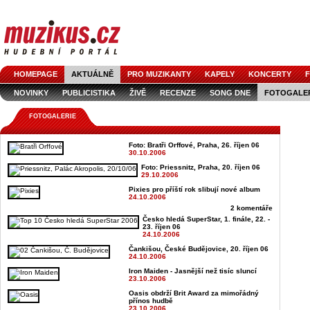
HOMEPAGE
AKTUÁLNĚ
PRO MUZIKANTY
KAPELY
KONCERTY
F
NOVINKY
PUBLICISTIKA
ŽIVĚ
RECENZE
SONG DNE
FOTOGALE
FOTOGALERIE
Foto: Bratři Orffové, Praha, 26. říjen 06
30.10.2006
Foto: Priessnitz, Praha, 20. říjen 06
29.10.2006
Pixies pro příští rok slibují nové album
24.10.2006
2 komentáře
Česko hledá SuperStar, 1. finále, 22. -
23. říjen 06
24.10.2006
Čankišou, České Budějovice, 20. říjen 06
24.10.2006
Iron Maiden - Jasnější než tisíc sluncí
23.10.2006
Oasis obdrží Brit Award za mimořádný
přínos hudbě
23.10.2006