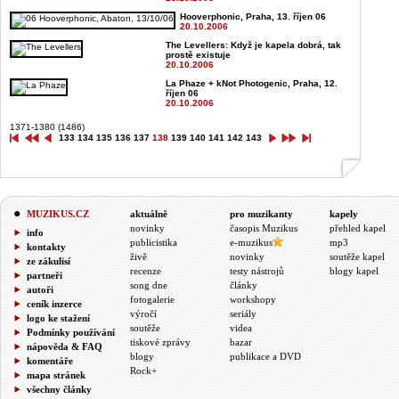
Hooverphonic, Praha, 13. říjen 06
20.10.2006
The Levellers: Když je kapela dobrá, tak
prostě existuje
20.10.2006
La Phaze + kNot Photogenic, Praha, 12.
říjen 06
20.10.2006
1371-1380 (1486)
133
134
135
136
137
138
139
140
141
142
143
MUZIKUS.CZ
aktuálně
pro muzikanty
kapely
novinky
časopis Muzikus
přehled kapel
info
publicistika
e-muzikus
mp3
kontakty
živě
novinky
soutěže kapel
ze zákulisí
recenze
testy nástrojů
blogy kapel
partneři
song dne
články
autoři
fotogalerie
workshopy
ceník inzerce
výročí
seriály
logo ke stažení
soutěže
videa
Podmínky používání
tiskové zprávy
bazar
nápověda & FAQ
blogy
publikace a DVD
komentáře
Rock+
mapa stránek
všechny články