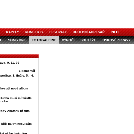
KAPELY
KONCERTY
FESTIVALY
HUDEBNÍ ADRESÁŘ
INFO
E
SONG DNE
FOTOGALERIE
VÝROČÍ
SOUTĚŽE
TISKOVÉ ZPRÁVY
ava, 9. 11. 06
1 komentář
rStar, 3. finále, 5. - 6.
chystají nové album
Hudba musí mít křídla
rocku
st v Abatonu už tuto
u kůži na trh nesu sám
uště až ke hvězdám