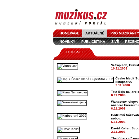
HOMEPAGE
AKTUÁLNĚ
PRO MUZIKANTY
NOVINKY
PUBLICISTIKA
ŽIVĚ
RECENZ
FOTOGALERIE
Vetroplach, Bratisl
10.11.2006
Česko hledá Supe
listopad 06
7.11.2006
Tata Bojs na jaro 
6.11.2006
Wanastowi vjecy: 
aneb ke kořenům 
6.11.2006
Podzimní Sázavafe
sobotu
6.11.2006
David Koller: Svo
2.11.2006
The Killers - Z po