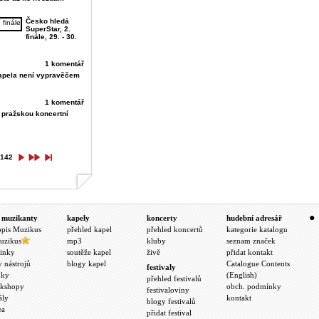
Česko hledá
SuperStar, 2.
finále, 29. - 30.
1 komentář
kapela není vypravěčem
1 komentář
 pražskou koncertní
142
 muzikanty
kapely
koncerty
hudební adresář
opis Muzikus
přehled kapel
přehled koncertů
kategorie katalogu
uzikus
mp3
kluby
seznam značek
inky
soutěže kapel
živě
přidat kontakt
y nástrojů
blogy kapel
Catalogue Contents
festivaly
nky
(English)
přehled festivalů
kshopy
obch. podmínky
festivaloviny
ály
kontakt
blogy festivalů
ea
přidat festival