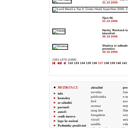
31.10.2006
říjen 06
31.10.2006
Harlej: Rocková 
básniček
30.10.2006
Shakira si odbude
premiéru
30.10.2006
1361-1370 (1486)
132
133
134
135
136
137
138
139
140
141
MUZIKUS.CZ
aktuálně
pro
novinky
čas
info
publicistika
e-m
kontakty
živě
nov
ze zákulisí
recenze
test
partneři
song dne
člá
autoři
fotogalerie
wor
ceník inzerce
výročí
seri
logo ke stažení
soutěže
vid
Podmínky používání