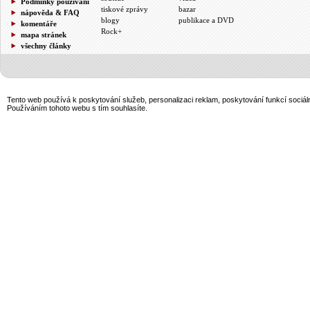
Podmínky používání
tiskové zprávy
bazar
nápověda & FAQ
blogy
publikace a DVD
komentáře
Rock+
mapa stránek
všechny články
Tento web používá k poskytování služeb, personalizaci reklam, poskytování funkcí sociál
Používáním tohoto webu s tím souhlasíte.