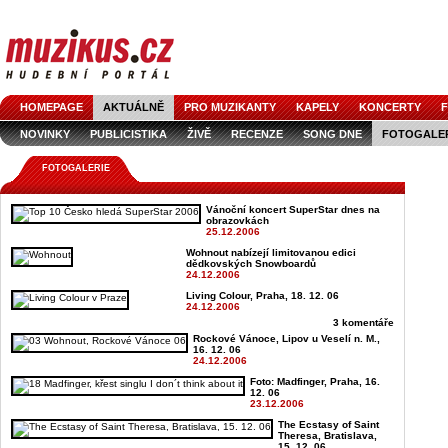
HOMEPAGE
AKTUÁLNĚ
PRO MUZIKANTY
KAPELY
KONCERTY
F
NOVINKY
PUBLICISTIKA
ŽIVĚ
RECENZE
SONG DNE
FOTOGALE
FOTOGALERIE
Vánoční koncert SuperStar dnes na
obrazovkách
25.12.2006
Wohnout nabízejí limitovanou edici
dědkovských Snowboardů
24.12.2006
Living Colour, Praha, 18. 12. 06
24.12.2006
3 komentáře
Rockové Vánoce, Lipov u Veselí n. M.,
16. 12. 06
24.12.2006
Foto: Madfinger, Praha, 16.
12. 06
23.12.2006
The Ecstasy of Saint
Theresa, Bratislava,
15. 12. 06