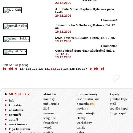
23.12.2006
J. J. Cale & Eric Clapton - Kytarová jízda
králů
20.12.2006
1 komentář
Tomáš Kočko & Orchestr, Ostrava, 14. 12.
06
19.12.2006
IAMX + Warren Suicide, Praha, 12. 12 .06
19.12.2006
1 komentář
Česko hledá SuperStar, závěrečné finále,
17. 12. 06
19.12.2006
1311-1320 (1486)
127
128
129
130
131
132
133
134
135
136
137
MUZIKUS.CZ
aktuálně
pro muzikanty
kapely
novinky
časopis Muzikus
přehled kapel
info
publicistika
e-muzikus
mp3
kontakty
živě
novinky
soutěže kapel
ze zákulisí
recenze
testy nástrojů
blogy kapel
partneři
song dne
články
autoři
fotogalerie
workshopy
ceník inzerce
výročí
seriály
logo ke stažení
soutěže
videa