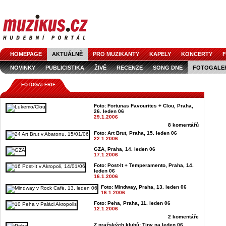
HOMEPAGE
AKTUÁLNĚ
PRO MUZIKANTY
KAPELY
KONCERTY
F
NOVINKY
PUBLICISTIKA
ŽIVĚ
RECENZE
SONG DNE
FOTOGALE
FOTOGALERIE
Foto: Fortunas Favourites + Clou, Praha,
26. leden 06
29.1.2006
8 komentářů
Foto: Art Brut, Praha, 15. leden 06
22.1.2006
GZA, Praha, 14. leden 06
17.1.2006
Foto: Post-It + Temperamento, Praha, 14.
leden 06
16.1.2006
Foto: Mindway, Praha, 13. leden 06
16.1.2006
Foto: Peha, Praha, 11. leden 06
12.1.2006
2 komentáře
Z pražských klubů: Tipy na leden 06