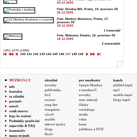
29.12.2005
Foto: Divokej Bill, Praha, 19. prosinec 05
26.12.2005
Foto: Monkey Business, Praha, 17.
prosinec 05
18.12.2005
1 komentář
Foto: Wohnout, Kladno, 16. prosinec 05
18.12.2005
2 komentáře
1461-1470 (1486)
140
141
142
143
144
145
146
147
148
149
MUZIKUS.CZ
aktuálně
pro muzikanty
kapely
novinky
časopis Muzikus
přehled kapel
info
publicistika
e-muzikus
mp3
kontakty
živě
novinky
soutěže kapel
ze zákulisí
recenze
testy nástrojů
blogy kapel
partneři
song dne
články
autoři
fotogalerie
workshopy
ceník inzerce
výročí
seriály
logo ke stažení
soutěže
videa
Podmínky používání
tiskové zprávy
bazar
nápověda & FAQ
blogy
publikace a DVD
komentáře
Rock+
mapa stránek