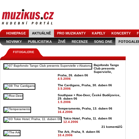
HOMEPAGE
AKTUÁLNĚ
PRO MUZIKANTY
KAPELY
KONCERTY
F
NOVINKY
PUBLICISTIKA
ŽIVĚ
RECENZE
SONG DNE
FOTOGALE
FOTOGALERIE
Bajofondo Tango
Club presents
Supervielle,
Praha, 26. duben 06
4.5.2006
The Cardigans, Praha, 30. duben 06
3.5.2006
Southpaw + Roe-Deer, České Budějovice,
29. duben 06
1.5.2006
Temperamento, Praha, 13. duben 06
16.4.2006
Tokio Hotel, Praha, 11. duben 06
12.4.2006
21 komentářů
The Ark, Praha, 9. duben 06
10.4.2006