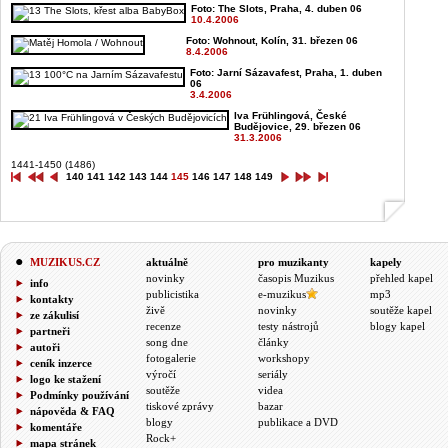
Foto: The Slots, Praha, 4. duben 06
10.4.2006
Foto: Wohnout, Kolín, 31. březen 06
8.4.2006
Foto: Jarní Sázavafest, Praha, 1. duben
06
3.4.2006
Iva Frühlingová, České
Budějovice, 29. březen 06
31.3.2006
1441-1450 (1486)
140
141
142
143
144
145
146
147
148
149
MUZIKUS.CZ
aktuálně
pro muzikanty
kapely
novinky
časopis Muzikus
přehled kapel
info
publicistika
e-muzikus
mp3
kontakty
živě
novinky
soutěže kapel
ze zákulisí
recenze
testy nástrojů
blogy kapel
partneři
song dne
články
autoři
fotogalerie
workshopy
ceník inzerce
výročí
seriály
logo ke stažení
soutěže
videa
Podmínky používání
tiskové zprávy
bazar
nápověda & FAQ
blogy
publikace a DVD
komentáře
Rock+
mapa stránek