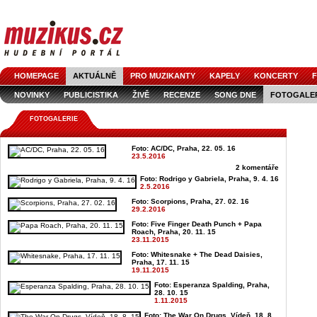
HOMEPAGE
AKTUÁLNĚ
PRO MUZIKANTY
KAPELY
KONCERTY
F
NOVINKY
PUBLICISTIKA
ŽIVĚ
RECENZE
SONG DNE
FOTOGALE
FOTOGALERIE
Foto: AC/DC, Praha, 22. 05. 16
23.5.2016
2 komentáře
Foto: Rodrigo y Gabriela, Praha, 9. 4. 16
2.5.2016
Foto: Scorpions, Praha, 27. 02. 16
29.2.2016
Foto: Five Finger Death Punch + Papa
Roach, Praha, 20. 11. 15
23.11.2015
Foto: Whitesnake + The Dead Daisies,
Praha, 17. 11. 15
19.11.2015
Foto: Esperanza Spalding, Praha,
28. 10. 15
1.11.2015
Foto: The War On Drugs, Vídeň, 18. 8.