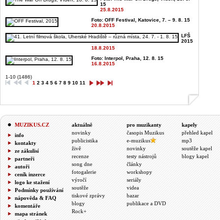
15
25.8.2015
Foto: OFF Festival, Katovice, 7. – 9. 8. 15
20.8.2015
LFŠ
2015
18.8.2015
Foto: Interpol, Praha, 12. 8. 15
16.8.2015
1-10 (1486)
1
2
3
4
5
6
7
8
9
10
11
MUZIKUS.CZ
aktuálně
pro muzikanty
kapely
novinky
časopis Muzikus
přehled kapel
info
publicistika
e-muzikus
mp3
kontakty
živě
novinky
soutěže kapel
ze zákulisí
recenze
testy nástrojů
blogy kapel
partneři
song dne
články
autoři
fotogalerie
workshopy
ceník inzerce
výročí
seriály
logo ke stažení
soutěže
videa
Podmínky používání
tiskové zprávy
bazar
nápověda & FAQ
blogy
publikace a DVD
komentáře
Rock+
mapa stránek