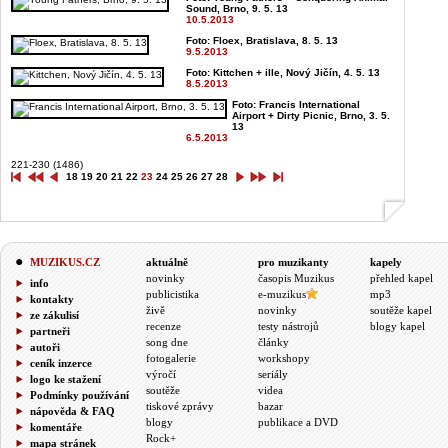
Sound, Brno, 9. 5. 13
10.5.2013
Foto: Floex, Bratislava, 8. 5. 13
9.5.2013
Foto: Kittchen + ille, Nový Jičín, 4. 5. 13
8.5.2013
Foto: Francis International
Airport + Dirty Picnic, Brno, 3. 5.
13
6.5.2013
221-230 (1486)
18
19
20
21
22
23
24
25
26
27
28
MUZIKUS.CZ
aktuálně
pro muzikanty
kapely
novinky
časopis Muzikus
přehled kapel
info
publicistika
e-muzikus
mp3
kontakty
živě
novinky
soutěže kapel
ze zákulisí
recenze
testy nástrojů
blogy kapel
partneři
song dne
články
autoři
fotogalerie
workshopy
ceník inzerce
výročí
seriály
logo ke stažení
soutěže
videa
Podmínky používání
tiskové zprávy
bazar
nápověda & FAQ
blogy
publikace a DVD
komentáře
Rock+
mapa stránek