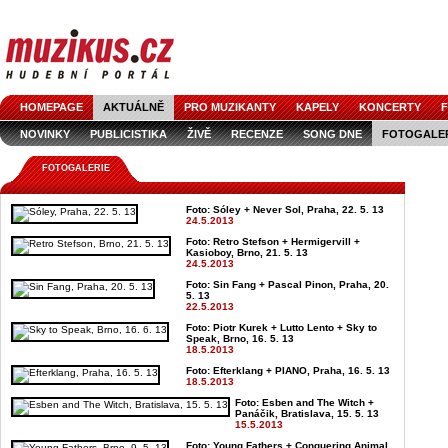
HOMEPAGE
AKTUÁLNĚ
PRO MUZIKANTY
KAPELY
KONCERTY
F
NOVINKY
PUBLICISTIKA
ŽIVĚ
RECENZE
SONG DNE
FOTOGALE
FOTOGALERIE
Foto: Sóley + Never Sol, Praha, 22. 5. 13
24.5.2013
Foto: Retro Stefson + Hermigervill +
Kasioboy, Brno, 21. 5. 13
24.5.2013
Foto: Sin Fang + Pascal Pinon, Praha, 20.
5. 13
22.5.2013
Foto: Piotr Kurek + Lutto Lento + Sky to
Speak, Brno, 16. 5. 13
18.5.2013
Foto: Efterklang + PIANO, Praha, 16. 5. 13
18.5.2013
Foto: Esben and The Witch +
Panáčik, Bratislava, 15. 5. 13
15.5.2013
Foto: Young Fathers + Conquering Animal