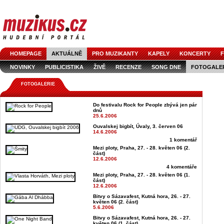
HOMEPAGE
AKTUÁLNĚ
PRO MUZIKANTY
KAPELY
KONCERTY
F
NOVINKY
PUBLICISTIKA
ŽIVĚ
RECENZE
SONG DNE
FOTOGALE
FOTOGALERIE
Do festivalu Rock for People zbývá jen pár
dnů
25.6.2006
Ouvalskej bigbít, Úvaly, 3. červen 06
14.6.2006
1 komentář
Mezi ploty, Praha, 27. - 28. květen 06 (2.
část)
12.6.2006
4 komentáře
Mezi ploty, Praha, 27. - 28. květen 06 (1.
část)
12.6.2006
Bitvy o Sázavafest, Kutná hora, 26. - 27.
květen 06 (2. část)
5.6.2006
Bitvy o Sázavafest, Kutná hora, 26. - 27.
květen 06 (1. část)