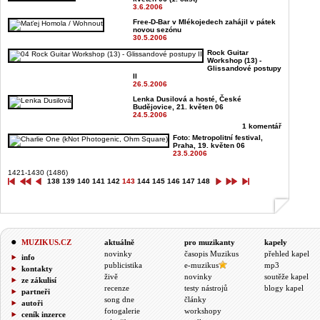
3.6.2006
Free-D-Bar v Mlékojedech zahájil v pátek
novou sezónu
30.5.2006
Rock Guitar
Workshop (13) -
Glissandové postupy
II
26.5.2006
Lenka Dusilová a hosté, České
Budějovice, 21. květen 06
24.5.2006
1 komentář
Foto: Metropolitní festival,
Praha, 19. květen 06
23.5.2006
1421-1430 (1486)
138
139
140
141
142
143
144
145
146
147
148
MUZIKUS.CZ
aktuálně
pro muzikanty
kapely
novinky
časopis Muzikus
přehled kapel
info
publicistika
e-muzikus
mp3
kontakty
živě
novinky
soutěže kapel
ze zákulisí
recenze
testy nástrojů
blogy kapel
partneři
song dne
články
autoři
fotogalerie
workshopy
ceník inzerce