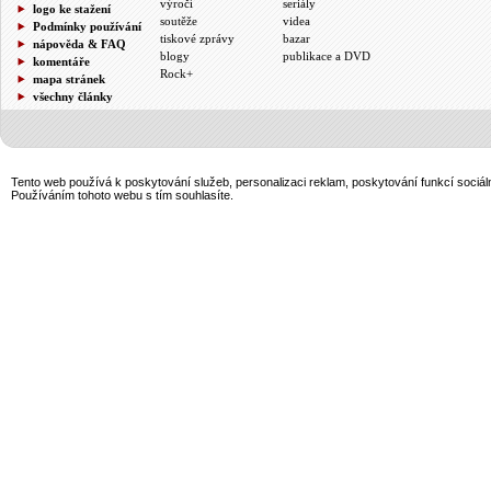
výročí
seriály
logo ke stažení
soutěže
videa
Podmínky používání
tiskové zprávy
bazar
nápověda & FAQ
blogy
publikace a DVD
komentáře
Rock+
mapa stránek
všechny články
Tento web používá k poskytování služeb, personalizaci reklam, poskytování funkcí sociál
Používáním tohoto webu s tím souhlasíte.