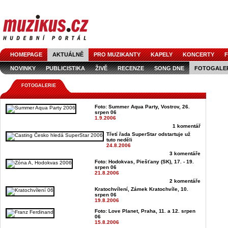
HOMEPAGE
AKTUÁLNĚ
PRO MUZIKANTY
KAPELY
KONCERTY
F
NOVINKY
PUBLICISTIKA
ŽIVĚ
RECENZE
SONG DNE
FOTOGALE
FOTOGALERIE
Foto: Summer Aqua Party, Vostrov, 26.
srpen 06
1.9.2006
1 komentář
Třetí řada SuperStar odstartuje už
tuto neděli
24.8.2006
3 komentáře
Foto: Hodokvas, Piešťany (SK), 17. - 19.
srpen 06
21.8.2006
2 komentáře
Kratochvílení, Zámek Kratochvíle, 10.
srpen 06
19.8.2006
Foto: Love Planet, Praha, 11. a 12. srpen
06
15.8.2006