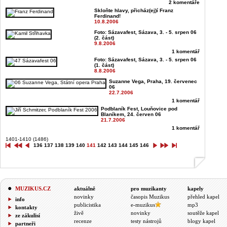
2 komentáře
Skloňte hlavy, přicház(ej)í Franz
Ferdinand!
10.8.2006
Foto: Sázavafest, Sázava, 3. - 5. srpen 06
(2. část)
9.8.2006
1 komentář
Foto: Sázavafest, Sázava, 3. - 5. srpen 06
(1. část)
8.8.2006
Suzanne Vega, Praha, 19. červenec
06
22.7.2006
1 komentář
Podblaník Fest, Louňovice pod
Blaníkem, 24. červen 06
21.7.2006
1 komentář
1401-1410 (1486)
136
137
138
139
140
141
142
143
144
145
146
MUZIKUS.CZ
aktuálně
pro muzikanty
kapely
novinky
časopis Muzikus
přehled kapel
info
publicistika
e-muzikus
mp3
kontakty
živě
novinky
soutěže kapel
ze zákulisí
recenze
testy nástrojů
blogy kapel
partneři