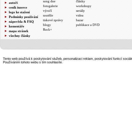
song dne
články
autoři
fotogalerie
workshopy
ceník inzerce
výročí
seriály
logo ke stažení
soutěže
videa
Podmínky používání
tiskové zprávy
bazar
nápověda & FAQ
blogy
publikace a DVD
komentáře
Rock+
mapa stránek
všechny články
Tento web používá k poskytování služeb, personalizaci reklam, poskytování funkcí sociál
Používáním tohoto webu s tím souhlasíte.