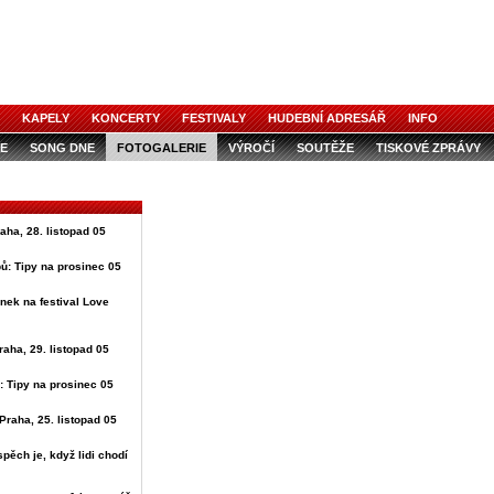
KAPELY
KONCERTY
FESTIVALY
HUDEBNÍ ADRESÁŘ
INFO
E
SONG DNE
FOTOGALERIE
VÝROČÍ
SOUTĚŽE
TISKOVÉ ZPRÁVY
raha, 28. listopad 05
ů: Tipy na prosinec 05
nek na festival Love
raha, 29. listopad 05
: Tipy na prosinec 05
Praha, 25. listopad 05
spěch je, když lidi chodí