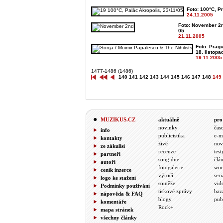
Foto: 100°C, Pr
24.11.2005
Foto: November 2n
05
21.11.2005
Foto: Pragu
18. listopa
19.11.2005
1477-1486 (1486)
140
141
142
143
144
145
146
147
148
149
MUZIKUS.CZ
aktuálně
pro
novinky
čas
info
publicistika
e-m
kontakty
živě
nov
ze zákulisí
recenze
test
partneři
song dne
člá
autoři
fotogalerie
wor
ceník inzerce
výročí
seri
logo ke stažení
soutěže
vid
Podmínky používání
tiskové zprávy
baz
nápověda & FAQ
blogy
pub
komentáře
Rock+
mapa stránek
všechny články