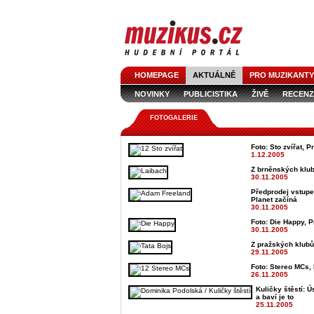
HOMEPAGE
AKTUÁLNĚ
PRO MUZIKANTY
NOVINKY
PUBLICISTIKA
ŽIVĚ
RECENZ
FOTOGALERIE
Foto: Sto zvířat, P
1.12.2005
Z brněnských klub
30.11.2005
Předprodej vstupe
Planet začíná
30.11.2005
Foto: Die Happy, P
30.11.2005
Z pražských klubů
29.11.2005
Foto: Stereo MCs, 
26.11.2005
Kuličky štěstí: Ú
a baví je to
25.11.2005