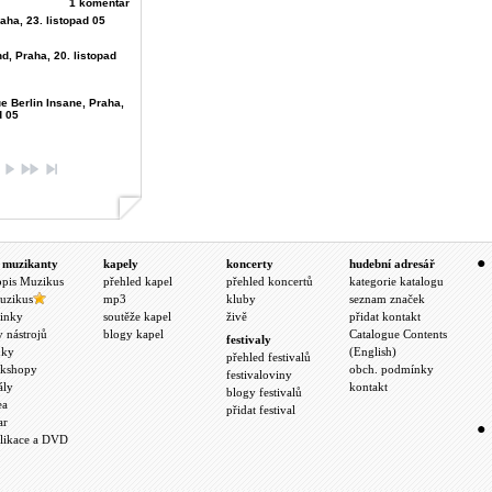
1 komentář
aha, 23. listopad 05
d, Praha, 20. listopad
e Berlin Insane, Praha,
d 05
 muzikanty
kapely
koncerty
hudební adresář
opis Muzikus
přehled kapel
přehled koncertů
kategorie katalogu
uzikus
mp3
kluby
seznam značek
inky
soutěže kapel
živě
přidat kontakt
y nástrojů
blogy kapel
Catalogue Contents
festivaly
nky
(English)
přehled festivalů
kshopy
obch. podmínky
festivaloviny
ály
kontakt
blogy festivalů
ea
přidat festival
ar
likace a DVD