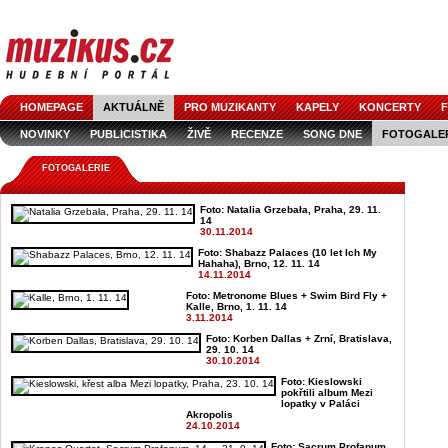
HOMEPAGE
AKTUÁLNĚ
PRO MUZIKANTY
KAPELY
KONCERTY
F
NOVINKY
PUBLICISTIKA
ŽIVĚ
RECENZE
SONG DNE
FOTOGALE
FOTOGALERIE
Foto: Natalia Grzebała, Praha, 29. 11.
14
30.11.2014
Foto: Shabazz Palaces (10 let Ich My
Hahaha), Brno, 12. 11. 14
14.11.2014
Foto: Metronome Blues + Swim Bird Fly +
Kalle, Brno, 1. 11. 14
3.11.2014
Foto: Korben Dallas + Zrní, Bratislava,
29. 10. 14
30.10.2014
Foto: Kieslowski
pokřtili album Mezi
lopatky v Paláci
Akropolis
24.10.2014
Foto: Sacrum Profanum,