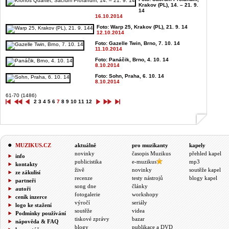
Krakov (PL), 14. – 21. 9.
14
16.10.2014
Foto: Warp 25, Krakov (PL), 21. 9. 14
12.10.2014
Foto: Gazelle Twin, Brno, 7. 10. 14
11.10.2014
Foto: Panáčik, Brno, 4. 10. 14
8.10.2014
Foto: Sohn, Praha, 6. 10. 14
8.10.2014
61-70 (1486)
2
3
4
5
6
7
8
9
10
11
12
MUZIKUS.CZ
aktuálně
pro muzikanty
kapely
novinky
časopis Muzikus
přehled kapel
info
publicistika
e-muzikus
mp3
kontakty
živě
novinky
soutěže kapel
ze zákulisí
recenze
testy nástrojů
blogy kapel
partneři
song dne
články
autoři
fotogalerie
workshopy
ceník inzerce
výročí
seriály
logo ke stažení
soutěže
videa
Podmínky používání
tiskové zprávy
bazar
nápověda & FAQ
blogy
publikace a DVD