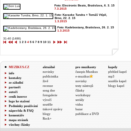
Foto: Electronic Beats, Bratislava, 6. 3. 15
7.3.2015
Foto: Karaoke Tundra + Tomáš Vtípil,
Brno, 22. 2. 15
1.3.2015
Foto: Kadebostany, Bratislava, 26. 2. 15
1.3.2015
31-40 (1486)
1
2
3
4
5
6
7
8
9
10
11
MUZIKUS.CZ
aktuálně
pro muzikanty
kapely
novinky
časopis Muzikus
přehled kapel
info
publicistika
e-muzikus
mp3
kontakty
živě
novinky
soutěže kapel
ze zákulisí
recenze
testy nástrojů
blogy kapel
partneři
song dne
články
autoři
fotogalerie
workshopy
ceník inzerce
výročí
seriály
logo ke stažení
soutěže
videa
Podmínky používání
tiskové zprávy
bazar
nápověda & FAQ
blogy
publikace a DVD
komentáře
Rock+
mapa stránek
všechny články