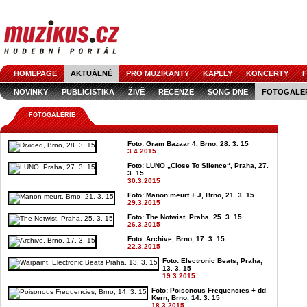
HOMEPAGE
AKTUÁLNĚ
PRO MUZIKANTY
KAPELY
KONCERTY
F
NOVINKY
PUBLICISTIKA
ŽIVĚ
RECENZE
SONG DNE
FOTOGALE
FOTOGALERIE
Foto: Gram Bazaar 4, Brno, 28. 3. 15
3.4.2015
Foto: LUNO „Close To Silence“, Praha, 27.
3. 15
30.3.2015
Foto: Manon meurt + J, Brno, 21. 3. 15
29.3.2015
Foto: The Notwist, Praha, 25. 3. 15
26.3.2015
Foto: Archive, Brno, 17. 3. 15
22.3.2015
Foto: Electronic Beats, Praha,
13. 3. 15
19.3.2015
Foto: Poisonous Frequencies + dd
Kern, Brno, 14. 3. 15
18.3.2015