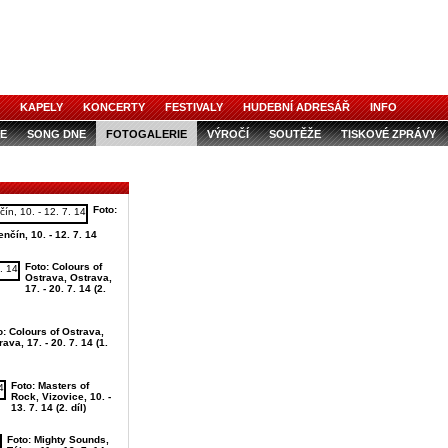
KAPELY
KONCERTY
FESTIVALY
HUDEBNÍ ADRESÁŘ
INFO
E
SONG DNE
FOTOGALERIE
VÝROČÍ
SOUTĚŽE
TISKOVÉ ZPRÁVY
Foto:
nčín, 10. - 12. 7. 14
Foto: Colours of
Ostrava, Ostrava,
17. - 20. 7. 14 (2.
o: Colours of Ostrava,
ava, 17. - 20. 7. 14 (1.
Foto: Masters of
Rock, Vizovice, 10. -
13. 7. 14 (2. díl)
Foto: Mighty Sounds,