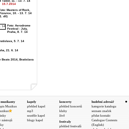
Tábor, 11. - 13. 7. 14
15.7.2014
Foto: Masters of Rock,
Vizovice, 10. - 13. 7. 14
1. díl)
Foto: Aerodrome
Festival - July,
Praha, 8. 7. 14
atislava, 5. 7. 14
aha, 21. 6. 14
y Beats 2014, Bratislava
 muzikanty
kapely
koncerty
hudební adresář
opis Muzikus
přehled kapel
přehled koncertů
kategorie katalogu
uzikus
mp3
kluby
seznam značek
inky
soutěže kapel
živě
přidat kontakt
y nástrojů
blogy kapel
Catalogue Contents
festivaly
nky
(English)
přehled festivalů