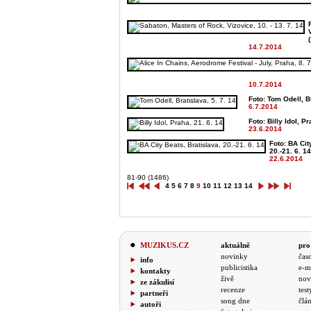
(
14.7.2014
10.7.2014
Foto: Tom Odell, Br
6.7.2014
Foto: Billy Idol, Pr
23.6.2014
Foto: BA Cit
20.-21. 6. 14
22.6.2014
81-90 (1486)
4
5
6
7
8
9
10
11
12
13
14
MUZIKUS.CZ
aktuálně
pro
novinky
čas
info
publicistika
e-m
kontakty
živě
nov
ze zákulisí
recenze
test
partneři
song dne
člá
autoři