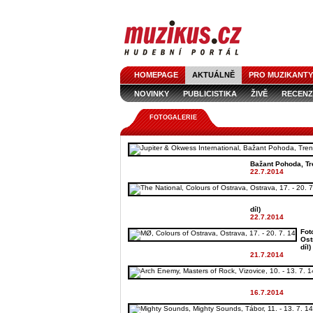
HOMEPAGE
AKTUÁLNĚ
PRO MUZIKANTY
NOVINKY
PUBLICISTIKA
ŽIVĚ
RECENZ
FOTOGALERIE
Bažant Pohoda, Tre
22.7.2014
díl)
22.7.2014
Fot
Ostr
díl)
21.7.2014
16.7.2014