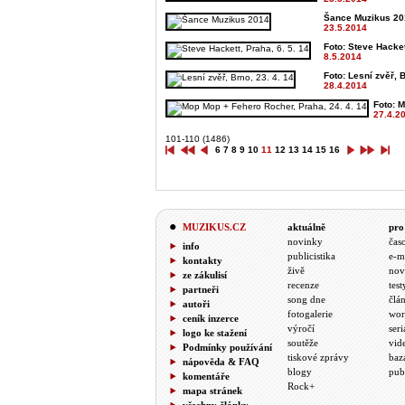
Šance Muzikus 201
23.5.2014
Foto: Steve Hacket
8.5.2014
Foto: Lesní zvěř, B
28.4.2014
Foto: M
27.4.2
101-110 (1486)
6
7
8
9
10
11
12
13
14
15
16
MUZIKUS.CZ
aktuálně
pro
novinky
čas
info
publicistika
e-m
kontakty
živě
nov
ze zákulisí
recenze
test
partneři
song dne
člá
autoři
fotogalerie
wor
ceník inzerce
výročí
seri
logo ke stažení
soutěže
vid
Podmínky používání
tiskové zprávy
baz
nápověda & FAQ
blogy
pub
komentáře
Rock+
mapa stránek
všechny články