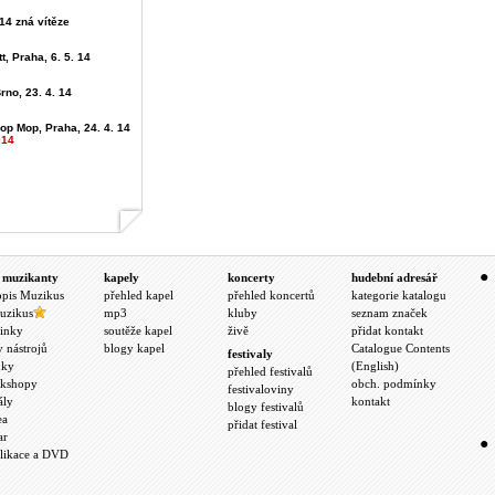
4 zná vítěze
t, Praha, 6. 5. 14
rno, 23. 4. 14
op Mop, Praha, 24. 4. 14
014
 muzikanty
kapely
koncerty
hudební adresář
opis Muzikus
přehled kapel
přehled koncertů
kategorie katalogu
uzikus
mp3
kluby
seznam značek
inky
soutěže kapel
živě
přidat kontakt
y nástrojů
blogy kapel
Catalogue Contents
festivaly
nky
(English)
přehled festivalů
kshopy
obch. podmínky
festivaloviny
ály
kontakt
blogy festivalů
ea
přidat festival
ar
likace a DVD