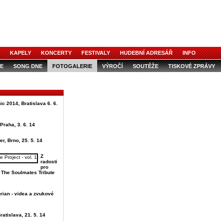
KAPELY
KONCERTY
FESTIVALY
HUDEBNÍ ADRESÁŘ
INFO
E
SONG DNE
FOTOGALERIE
VÝROČÍ
SOUTĚŽE
TISKOVÉ ZPRÁVY
ic 2014, Bratislava 6. 6.
Praha, 3. 6. 14
er, Brno, 25. 5. 14
Z
radosti
pro
u The Soulmates Tribute
rian - videa a zvukové
ratislava, 21. 5. 14