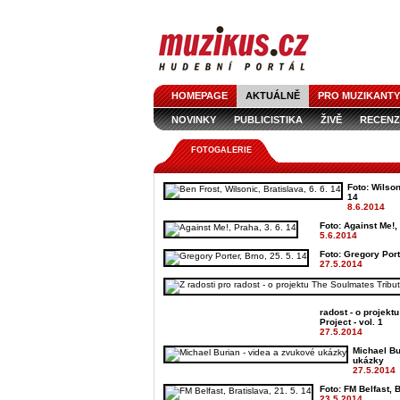
HOMEPAGE
AKTUÁLNĚ
PRO MUZIKANTY
NOVINKY
PUBLICISTIKA
ŽIVĚ
RECENZ
FOTOGALERIE
Foto: Wilson
14
8.6.2014
Foto: Against Me!, 
5.6.2014
Foto: Gregory Port
27.5.2014
radost - o projekt
Project - vol. 1
27.5.2014
Michael Bu
ukázky
27.5.2014
Foto: FM Belfast, B
23.5.2014