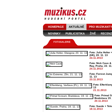
HOMEPAGE
AKTUÁLNĚ
PRO MUZIKANTY
NOVINKY
PUBLICISTIKA
ŽIVĚ
RECENZ
FOTOGALERIE
Foto: Julia Holter
(UK), 20. 11. 13
24.11.2013
Foto: Nick Cave &
Ray, Praha, 22. 11
24.11.2013
Foto: Forrest Jump
11. 13
23.11.2013
Foto: Efterklan
13
21.11.2013
Foto: Primal 
Bratislava 19.
20.11.2013
Foto: Suede + Tele
18.11.2013