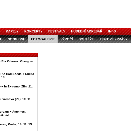
KAPELY
KONCERTY
FESTIVALY
HUDEBNÍ ADRESÁŘ
INFO
E
SONG DNE
FOTOGALERIE
VÝROČÍ
SOUTĚŽE
TISKOVÉ ZPRÁVY
 + Ela Orleans, Glasgow
 The Bad Seeds + Shilpa
. 13
 + In Extremo, Zlín, 21.
g, Varšava (PL), 19. 11.
Scream + Antoines,
 11. 13
man, Praha, 16. 11. 13