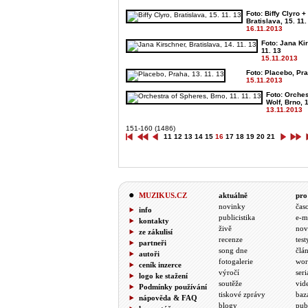
Foto: Biffy Clyro +
Bratislava, 15. 11.
16.11.2013
Foto: Jana Kir
11. 13
15.11.2013
Foto: Placebo, Pra
15.11.2013
Foto: Orches
Wolf, Brno, 1
13.11.2013
151-160 (1486)
11
12
13
14
15
16
17
18
19
20
21
MUZIKUS.CZ
aktuálně
pro
novinky
čas
info
publicistika
e-m
kontakty
živě
nov
ze zákulisí
recenze
test
partneři
song dne
člá
autoři
fotogalerie
wor
ceník inzerce
výročí
seri
logo ke stažení
soutěže
vid
Podmínky používání
tiskové zprávy
baz
nápověda & FAQ
blogy
pub