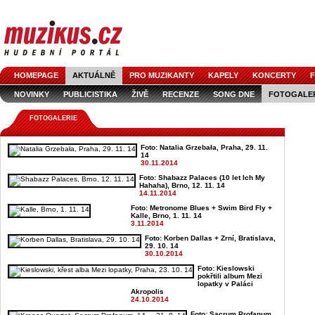
HOMEPAGE
AKTUÁLNĚ
PRO MUZIKANTY
KAPELY
KONCERTY
F
NOVINKY
PUBLICISTIKA
ŽIVĚ
RECENZE
SONG DNE
FOTOGALE
FOTOGALERIE
Foto: Natalia Grzebała, Praha, 29. 11.
14
30.11.2014
Foto: Shabazz Palaces (10 let Ich My
Hahaha), Brno, 12. 11. 14
14.11.2014
Foto: Metronome Blues + Swim Bird Fly +
Kalle, Brno, 1. 11. 14
3.11.2014
Foto: Korben Dallas + Zrní, Bratislava,
29. 10. 14
30.10.2014
Foto: Kieslowski
pokřtili album Mezi
lopatky v Paláci
Akropolis
24.10.2014
Foto: Sacrum Profanum,