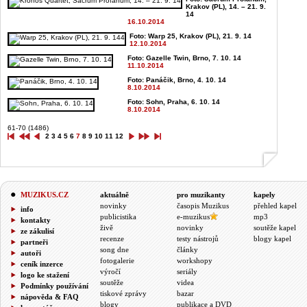
Krakov (PL), 14. – 21. 9.
14
16.10.2014
Foto: Warp 25, Krakov (PL), 21. 9. 14
12.10.2014
Foto: Gazelle Twin, Brno, 7. 10. 14
11.10.2014
Foto: Panáčik, Brno, 4. 10. 14
8.10.2014
Foto: Sohn, Praha, 6. 10. 14
8.10.2014
61-70 (1486)
2
3
4
5
6
7
8
9
10
11
12
MUZIKUS.CZ
aktuálně
pro muzikanty
kapely
novinky
časopis Muzikus
přehled kapel
info
publicistika
e-muzikus
mp3
kontakty
živě
novinky
soutěže kapel
ze zákulisí
recenze
testy nástrojů
blogy kapel
partneři
song dne
články
autoři
fotogalerie
workshopy
ceník inzerce
výročí
seriály
logo ke stažení
soutěže
videa
Podmínky používání
tiskové zprávy
bazar
nápověda & FAQ
blogy
publikace a DVD