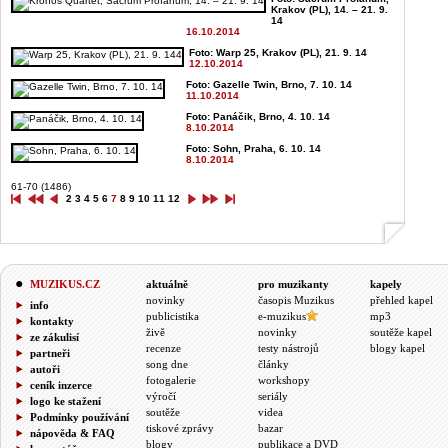
Krakov (PL), 14. – 21. 9.
14
16.10.2014
Foto: Warp 25, Krakov (PL), 21. 9. 14
12.10.2014
Foto: Gazelle Twin, Brno, 7. 10. 14
11.10.2014
Foto: Panáčik, Brno, 4. 10. 14
8.10.2014
Foto: Sohn, Praha, 6. 10. 14
8.10.2014
61-70 (1486)
2
3
4
5
6
7
8
9
10
11
12
MUZIKUS.CZ
aktuálně
pro muzikanty
kapely
novinky
časopis Muzikus
přehled kapel
info
publicistika
e-muzikus
mp3
kontakty
živě
novinky
soutěže kapel
ze zákulisí
recenze
testy nástrojů
blogy kapel
partneři
song dne
články
autoři
fotogalerie
workshopy
ceník inzerce
výročí
seriály
logo ke stažení
soutěže
videa
Podmínky používání
tiskové zprávy
bazar
nápověda & FAQ
blogy
publikace a DVD