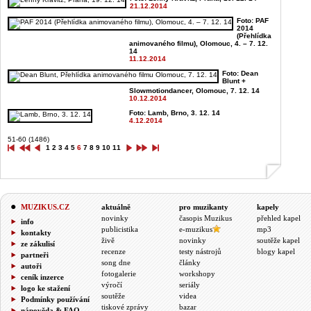
21.12.2014
Foto: PAF
2014
(Přehlídka
animovaného filmu), Olomouc, 4. – 7. 12.
14
11.12.2014
Foto: Dean
Blunt +
Slowmotiondancer, Olomouc, 7. 12. 14
10.12.2014
Foto: Lamb, Brno, 3. 12. 14
4.12.2014
51-60 (1486)
1
2
3
4
5
6
7
8
9
10
11
MUZIKUS.CZ
aktuálně
pro muzikanty
kapely
novinky
časopis Muzikus
přehled kapel
info
publicistika
e-muzikus
mp3
kontakty
živě
novinky
soutěže kapel
ze zákulisí
recenze
testy nástrojů
blogy kapel
partneři
song dne
články
autoři
fotogalerie
workshopy
ceník inzerce
výročí
seriály
logo ke stažení
soutěže
videa
Podmínky používání
tiskové zprávy
bazar
nápověda & FAQ