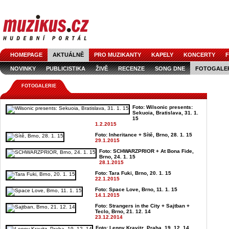
HOMEPAGE
AKTUÁLNĚ
PRO MUZIKANTY
KAPELY
KONCERTY
F
NOVINKY
PUBLICISTIKA
ŽIVĚ
RECENZE
SONG DNE
FOTOGALE
FOTOGALERIE
Foto: Wilsonic presents:
Sekuoia, Bratislava, 31. 1.
15
1.2.2015
Foto: Inheritance + Sítě, Brno, 28. 1. 15
29.1.2015
Foto: SCHWARZPRIOR + At Bona Fide,
Brno, 24. 1. 15
28.1.2015
Foto: Tara Fuki, Brno, 20. 1. 15
22.1.2015
Foto: Space Love, Brno, 11. 1. 15
14.1.2015
Foto: Strangers in the City + Sajtban +
Teclo, Brno, 21. 12. 14
23.12.2014
Foto: Lenny Kravitz, Praha, 19. 12. 14