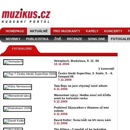
HOMEPAGE
AKTUÁLNĚ
PRO MUZIKANTY
KAPELY
KONCERTY
F
NOVINKY
PUBLICISTIKA
ŽIVĚ
RECENZE
SONG DNE
FOTOGALE
FOTOGALERIE
Vetroplach, Bratislava, 9. 11. 06
10.11.2006
1 komentář
Česko hledá SuperStar, 3. finále, 5. - 6.
listopad 06
7.11.2006
Tata Bojs na jaro chystají nové album
6.11.2006
Wanastowi vjecy: Hudba musí mít křídla
aneb ke kořenům rocku
6.11.2006
Podzimní Sázavafest v Abatonu už tuto
sobotu
6.11.2006
David Koller: Svou kůži na trh nesu sám
2.11.2006
The Killers - Z pouště až ke hvězdám