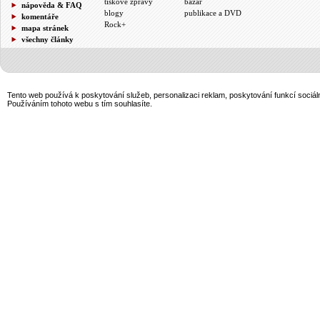
tiskové zprávy
bazar
nápověda & FAQ
blogy
publikace a DVD
komentáře
Rock+
mapa stránek
všechny články
Tento web používá k poskytování služeb, personalizaci reklam, poskytování funkcí sociál
Používáním tohoto webu s tím souhlasíte.