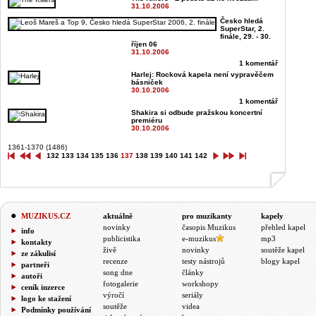
31.10.2006
Česko hledá
SuperStar, 2.
finále, 29. - 30.
říjen 06
31.10.2006
1 komentář
Harlej: Rocková kapela není vypravěčem
básniček
30.10.2006
1 komentář
Shakira si odbude pražskou koncertní
premiéru
30.10.2006
1361-1370 (1486)
132
133
134
135
136
137
138
139
140
141
142
MUZIKUS.CZ
aktuálně
pro muzikanty
kapely
novinky
časopis Muzikus
přehled kapel
info
publicistika
e-muzikus
mp3
kontakty
živě
novinky
soutěže kapel
ze zákulisí
recenze
testy nástrojů
blogy kapel
partneři
song dne
články
autoři
fotogalerie
workshopy
ceník inzerce
výročí
seriály
logo ke stažení
soutěže
videa
Podmínky používání