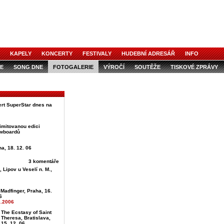
KAPELY
KONCERTY
FESTIVALY
HUDEBNÍ ADRESÁŘ
INFO
E
SONG DNE
FOTOGALERIE
VÝROČÍ
SOUTĚŽE
TISKOVÉ ZPRÁVY
rt SuperStar dnes na
imitovanou edici
wboardů
ha, 18. 12. 06
3 komentáře
Lipov u Veselí n. M.,
 Madfinger, Praha, 16.
6
2.2006
The Ecstasy of Saint
Theresa, Bratislava,
15. 12. 06