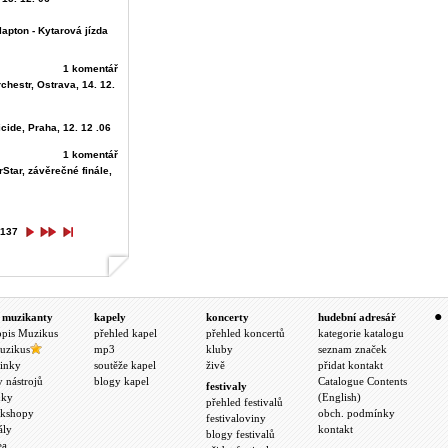
lapton - Kytarová jízda
1 komentář
hestr, Ostrava, 14. 12.
cide, Praha, 12. 12 .06
1 komentář
Star, závěrečné finále,
137
 muzikanty
kapely
koncerty
hudební adresář
opis Muzikus
přehled kapel
přehled koncertů
kategorie katalogu
uzikus
mp3
kluby
seznam značek
inky
soutěže kapel
živě
přidat kontakt
y nástrojů
blogy kapel
Catalogue Contents
festivaly
nky
(English)
přehled festivalů
kshopy
obch. podmínky
festivaloviny
ály
kontakt
blogy festivalů
ea