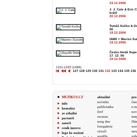
23.12.2006
J. J. Cale & Eric C
králů
20.12.2006
Tomáš Kočko & Orc
06
19.12.2006
IAMX + Warren Sui
19.12.2006
Česko hledá Super
17. 12. 06
19.12.2006
1311-1320 (1486)
127
128
129
130
131
132
133
134
135
136
MUZIKUS.CZ
aktuálně
pro
novinky
čas
info
publicistika
e-m
kontakty
živě
nov
ze zákulisí
recenze
test
partneři
song dne
člá
autoři
fotogalerie
wor
ceník inzerce
výročí
seri
logo ke stažení
soutěže
vid