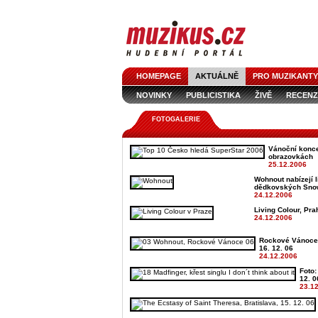
HOMEPAGE
AKTUÁLNĚ
PRO MUZIKANTY
NOVINKY
PUBLICISTIKA
ŽIVĚ
RECENZ
FOTOGALERIE
Vánoční konce
obrazovkách
25.12.2006
Wohnout nabízejí l
dědkovských Sno
24.12.2006
Living Colour, Pra
24.12.2006
Rockové Vánoce, 
16. 12. 06
24.12.2006
Foto:
12. 0
23.1