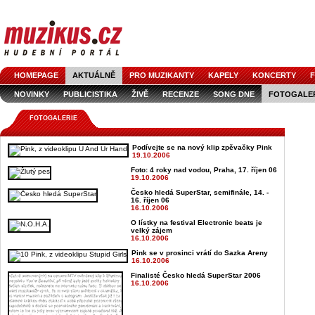
HOMEPAGE
AKTUÁLNĚ
PRO MUZIKANTY
KAPELY
KONCERTY
F
NOVINKY
PUBLICISTIKA
ŽIVĚ
RECENZE
SONG DNE
FOTOGALE
FOTOGALERIE
Podívejte se na nový klip zpěvačky Pink
19.10.2006
Foto: 4 roky nad vodou, Praha, 17. říjen 06
19.10.2006
Česko hledá SuperStar, semifinále, 14. -
16. říjen 06
16.10.2006
O lístky na festival Electronic beats je
velký zájem
16.10.2006
Pink se v prosinci vrátí do Sazka Areny
16.10.2006
Finalisté Česko hledá SuperStar 2006
16.10.2006