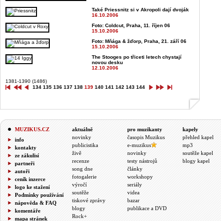
Také Priessnitz si v Akropoli dají dvoják
16.10.2006
Foto: Coldcut, Praha, 11. říjen 06
15.10.2006
Foto: Mňága & žďorp, Praha, 21. září 06
15.10.2006
The Stooges po třiceti letech chystají
novou desku
12.10.2006
1381-1390 (1486)
134
135
136
137
138
139
140
141
142
143
144
MUZIKUS.CZ
aktuálně
pro muzikanty
kapely
novinky
časopis Muzikus
přehled kapel
info
publicistika
e-muzikus
mp3
kontakty
živě
novinky
soutěže kapel
ze zákulisí
recenze
testy nástrojů
blogy kapel
partneři
song dne
články
autoři
fotogalerie
workshopy
ceník inzerce
výročí
seriály
logo ke stažení
soutěže
videa
Podmínky používání
tiskové zprávy
bazar
nápověda & FAQ
blogy
publikace a DVD
komentáře
Rock+
mapa stránek