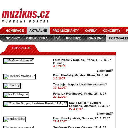
HOMEPAGE
AKTUÁLNĚ
PRO MUZIKANTY
KAPELY
KONCERTY
F
NOVINKY
PUBLICISTIKA
ŽIVĚ
RECENZE
SONG DNE
FOTOGALE
FOTOGALERIE
Foto: Pražský Majáles, Praha, 1. - 2. 5. 07
(1. část)
4.5.2007
1 komentář
Foto: Plzeňský Majáles, Plzeň, 28. 4. 07
3.5.2007
Tata bojs - Kapela lokálního významu?
30.4.2007
Foto: Iva Frühlingová, Praha, 26. 4. 07
27.4.2007
David Koller + Support
Lesbiens, Olomouc, 19.4., 07
27.4.2007
1 komentář
Foto: Kuličky štěstí, Ostrava, 17. 4. 2007
27.4.2007
Sunflower Caravan, Ostrava, 12. 4. 07