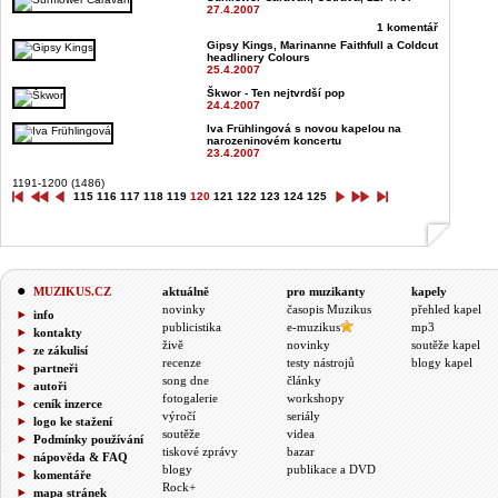
27.4.2007
1 komentář
Gipsy Kings, Marinanne Faithfull a Coldcut
headlinery Colours
25.4.2007
Škwor - Ten nejtvrdší pop
24.4.2007
Iva Frühlingová s novou kapelou na
narozeninovém koncertu
23.4.2007
1191-1200 (1486)
115
116
117
118
119
120
121
122
123
124
125
MUZIKUS.CZ
aktuálně
pro muzikanty
kapely
novinky
časopis Muzikus
přehled kapel
info
publicistika
e-muzikus
mp3
kontakty
živě
novinky
soutěže kapel
ze zákulisí
recenze
testy nástrojů
blogy kapel
partneři
song dne
články
autoři
fotogalerie
workshopy
ceník inzerce
výročí
seriály
logo ke stažení
soutěže
videa
Podmínky používání
tiskové zprávy
bazar
nápověda & FAQ
blogy
publikace a DVD
komentáře
Rock+
mapa stránek