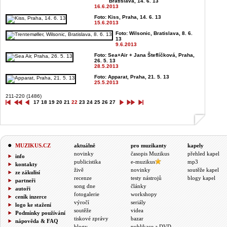
Bratislava, 14. 6. 13
16.6.2013
Foto: Kiss, Praha, 14. 6. 13
15.6.2013
Foto: Wilsonic, Bratislava, 8. 6.
13
9.6.2013
Foto: Sea+Air + Jana Šteflíčková, Praha,
26. 5. 13
28.5.2013
Foto: Apparat, Praha, 21. 5. 13
25.5.2013
211-220 (1486)
17
18
19
20
21
22
23
24
25
26
27
MUZIKUS.CZ
aktuálně
pro muzikanty
kapely
novinky
časopis Muzikus
přehled kapel
info
publicistika
e-muzikus
mp3
kontakty
živě
novinky
soutěže kapel
ze zákulisí
recenze
testy nástrojů
blogy kapel
partneři
song dne
články
autoři
fotogalerie
workshopy
ceník inzerce
výročí
seriály
logo ke stažení
soutěže
videa
Podmínky používání
tiskové zprávy
bazar
nápověda & FAQ
blogy
publikace a DVD