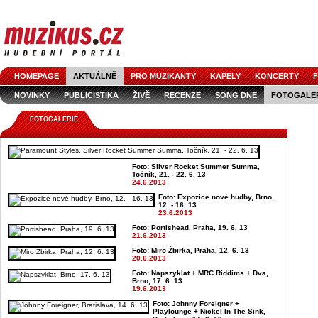
HOMEPAGE
AKTUÁLNĚ
PRO MUZIKANTY
KAPELY
KONCERTY
F
NOVINKY
PUBLICISTIKA
ŽIVĚ
RECENZE
SONG DNE
FOTOGALE
FOTOGALERIE
Foto: Silver Rocket Summer Summa,
Točník, 21. - 22. 6. 13
24.6.2013
Foto: Expozice nové hudby, Brno,
12. - 16. 13
23.6.2013
Foto: Portishead, Praha, 19. 6. 13
21.6.2013
Foto: Miro Žbirka, Praha, 12. 6. 13
20.6.2013
Foto: Napszyklat + MRC Riddims + Dva,
Brno, 17. 6. 13
19.6.2013
Foto: Johnny Foreigner +
Playlounge + Nickel In The Sink,