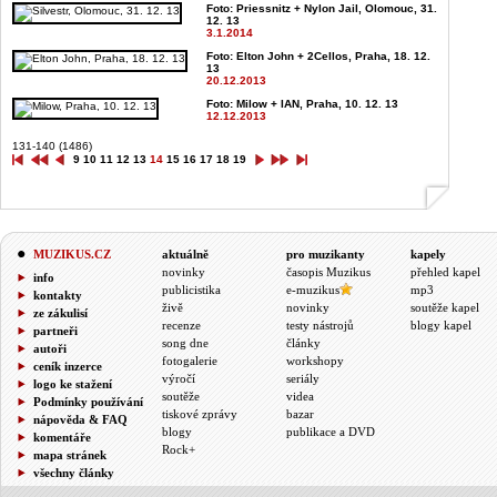
Foto: Priessnitz + Nylon Jail, Olomouc, 31.
12. 13
3.1.2014
Foto: Elton John + 2Cellos, Praha, 18. 12.
13
20.12.2013
Foto: Milow + IAN, Praha, 10. 12. 13
12.12.2013
131-140 (1486)
9
10
11
12
13
14
15
16
17
18
19
MUZIKUS.CZ
aktuálně
pro muzikanty
kapely
novinky
časopis Muzikus
přehled kapel
info
publicistika
e-muzikus
mp3
kontakty
živě
novinky
soutěže kapel
ze zákulisí
recenze
testy nástrojů
blogy kapel
partneři
song dne
články
autoři
fotogalerie
workshopy
ceník inzerce
výročí
seriály
logo ke stažení
soutěže
videa
Podmínky používání
tiskové zprávy
bazar
nápověda & FAQ
blogy
publikace a DVD
komentáře
Rock+
mapa stránek
všechny články