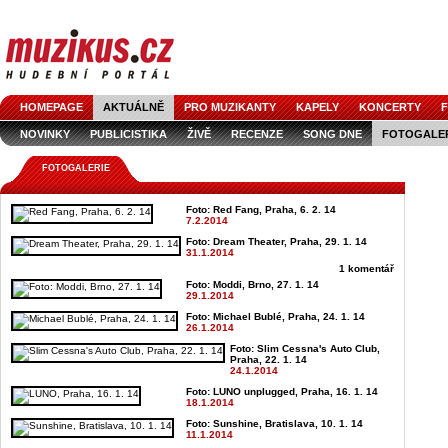
HOMEPAGE
AKTUÁLNĚ
PRO MUZIKANTY
KAPELY
KONCERTY
F
NOVINKY
PUBLICISTIKA
ŽIVĚ
RECENZE
SONG DNE
FOTOGALE
FOTOGALERIE
Foto: Red Fang, Praha, 6. 2. 14
7.2.2014
Foto: Dream Theater, Praha, 29. 1. 14
31.1.2014
1 komentář
Foto: Moddi, Brno, 27. 1. 14
29.1.2014
Foto: Michael Bublé, Praha, 24. 1. 14
26.1.2014
Foto: Slim Cessna's Auto Club,
Praha, 22. 1. 14
24.1.2014
Foto: LUNO unplugged, Praha, 16. 1. 14
18.1.2014
Foto: Sunshine, Bratislava, 10. 1. 14
11.1.2014