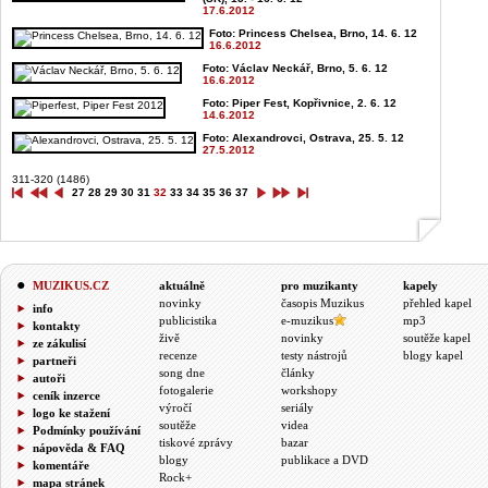
17.6.2012
Foto: Princess Chelsea, Brno, 14. 6. 12
16.6.2012
Foto: Václav Neckář, Brno, 5. 6. 12
16.6.2012
Foto: Piper Fest, Kopřivnice, 2. 6. 12
14.6.2012
Foto: Alexandrovci, Ostrava, 25. 5. 12
27.5.2012
311-320 (1486)
27
28
29
30
31
32
33
34
35
36
37
MUZIKUS.CZ
aktuálně
pro muzikanty
kapely
novinky
časopis Muzikus
přehled kapel
info
publicistika
e-muzikus
mp3
kontakty
živě
novinky
soutěže kapel
ze zákulisí
recenze
testy nástrojů
blogy kapel
partneři
song dne
články
autoři
fotogalerie
workshopy
ceník inzerce
výročí
seriály
logo ke stažení
soutěže
videa
Podmínky používání
tiskové zprávy
bazar
nápověda & FAQ
blogy
publikace a DVD
komentáře
Rock+
mapa stránek