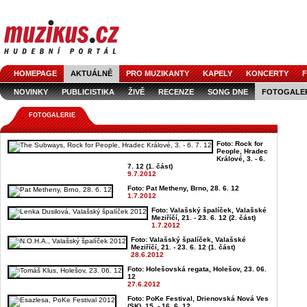
HOMEPAGE
AKTUÁLNĚ
PRO MUZIKANTY
KAPELY
KONCERTY
F
NOVINKY
PUBLICISTIKA
ŽIVĚ
RECENZE
SONG DNE
FOTOGALE
FOTOGALERIE
Foto: Rock for
People, Hradec
Králové, 3. - 6.
7. 12 (1. část)
9.7.2012
Foto: Pat Metheny, Brno, 28. 6. 12
1.7.2012
Foto: Valašský špalíček, Valašské
Meziříčí, 21. - 23. 6. 12 (2. část)
1.7.2012
Foto: Valašský špalíček, Valašské
Meziříčí, 21. - 23. 6. 12 (1. část)
28.6.2012
Foto: Holešovská regata, Holešov, 23. 06.
12
27.6.2012
Foto: PoKe Festival, Drienovská Nová Ves
(SK), 15. - 16. 6. 12