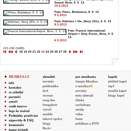
Sound, Brno, 9. 5. 13
10.5.2013
Foto: Floex, Bratislava, 8. 5. 13
9.5.2013
Foto: Kittchen + ille, Nový Jičín, 4. 5. 13
8.5.2013
Foto: Francis International
Airport + Dirty Picnic, Brno, 3. 5.
13
6.5.2013
221-230 (1486)
18
19
20
21
22
23
24
25
26
27
28
MUZIKUS.CZ
aktuálně
pro muzikanty
kapely
novinky
časopis Muzikus
přehled kapel
info
publicistika
e-muzikus
mp3
kontakty
živě
novinky
soutěže kapel
ze zákulisí
recenze
testy nástrojů
blogy kapel
partneři
song dne
články
autoři
fotogalerie
workshopy
ceník inzerce
výročí
seriály
logo ke stažení
soutěže
videa
Podmínky používání
tiskové zprávy
bazar
nápověda & FAQ
blogy
publikace a DVD
komentáře
Rock+
mapa stránek