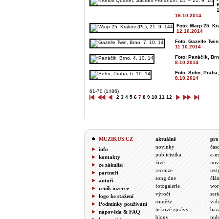
K
16.10.2014
Foto: Warp 25, Kra
12.10.2014
Foto: Gazelle Twin
11.10.2014
Foto: Panáčik, Brn
8.10.2014
Foto: Sohn, Praha,
8.10.2014
61-70 (1486)
2
3
4
5
6
7
8
9
10
11
12
MUZIKUS.CZ
aktuálně
pro
novinky
čas
info
publicistika
e-m
kontakty
živě
nov
ze zákulisí
recenze
test
partneři
song dne
člá
autoři
fotogalerie
wor
ceník inzerce
výročí
seri
logo ke stažení
soutěže
vid
Podmínky používání
tiskové zprávy
baz
nápověda & FAQ
blogy
pub