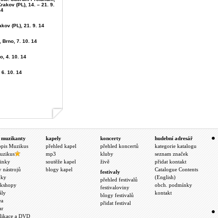
rakov (PL), 14. – 21. 9.
14
kov (PL), 21. 9. 14
, Brno, 7. 10. 14
o, 4. 10. 14
 6. 10. 14
 muzikanty
kapely
koncerty
hudební adresář
opis Muzikus
přehled kapel
přehled koncertů
kategorie katalogu
uzikus
mp3
kluby
seznam značek
inky
soutěže kapel
živě
přidat kontakt
y nástrojů
blogy kapel
Catalogue Contents
festivaly
nky
(English)
přehled festivalů
kshopy
obch. podmínky
festivaloviny
ály
kontakt
blogy festivalů
ea
přidat festival
ar
likace a DVD