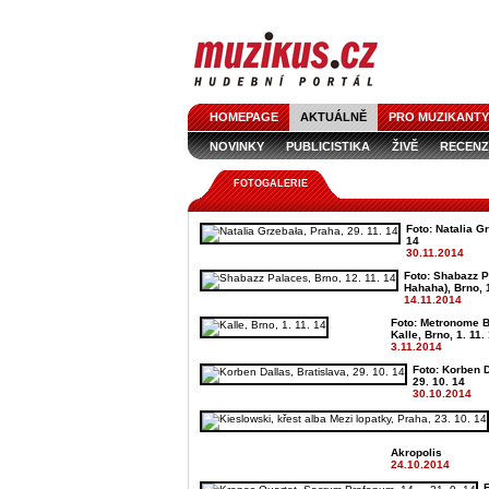
HOMEPAGE
AKTUÁLNĚ
PRO MUZIKANTY
NOVINKY
PUBLICISTIKA
ŽIVĚ
RECENZ
FOTOGALERIE
Foto: Natalia G
14
30.11.2014
Foto: Shabazz P
Hahaha), Brno, 
14.11.2014
Foto: Metronome B
Kalle, Brno, 1. 11.
3.11.2014
Foto: Korben D
29. 10. 14
30.10.2014
Akropolis
24.10.2014