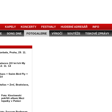
KAPELY
KONCERTY
FESTIVALY
HUDEBNÍ ADRESÁŘ
INFO
E
SONG DNE
FOTOGALERIE
VÝROČÍ
SOUTĚŽE
TISKOVÉ ZPRÁVY
rzebała, Praha, 29. 11.
alaces (10 let Ich My
12. 11. 14
lues + Swim Bird Fly +
 14
allas + Zrní, Bratislava,
Foto: Kieslowski
pokřtili album Mezi
lopatky v Paláci
Foto: Sacrum Profanum,