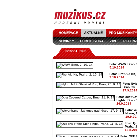
HOMEPAGE
AKTUÁLNĚ
PRO MUZIKANTY
NOVINKY
PUBLICISTIKA
ŽIVĚ
RECENZ
FOTOGALERIE
Foto: WWW, Brno, 2
5.10.2014
Foto: First Aid Kit
3.10.2014
Foto: Nyl
Brno, 25.
27.9.201
Foto: Dust Co
Lights, Brno, 
26.9.2014
Foto: W
Nisou, 1
19.9.20
Foto: Q
Praha, 1
12.8.20
Foto: OFF F