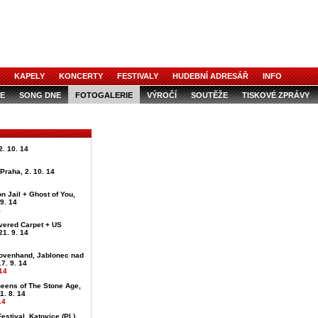
KAPELY
KONCERTY
FESTIVALY
HUDEBNÍ ADRESÁŘ
INFO
E
SONG DNE
FOTOGALERIE
VÝROČÍ
SOUTĚŽE
TISKOVÉ ZPRÁVY
. 10. 14
, Praha, 2. 10. 14
on Jail + Ghost of You,
 9. 14
4
vered Carpet + US
21. 9. 14
ovenhand, Jablonec nad
7. 9. 14
14
ueens of The Stone Age,
1. 8. 14
14
estival, Katovice (PL),