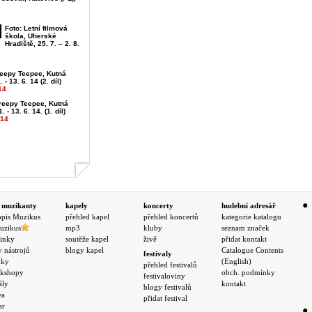
Foto: Letní filmová
škola, Uherské
Hradiště, 25. 7. – 2. 8.
reepy Teepee, Kutná
 - 13. 6. 14 (2. díl)
14
Creepy Teepee, Kutná
. - 13. 6. 14. (1. díl)
014
 muzikanty
kapely
koncerty
hudební adresář
opis Muzikus
přehled kapel
přehled koncertů
kategorie katalogu
uzikus
mp3
kluby
seznam značek
inky
soutěže kapel
živě
přidat kontakt
y nástrojů
blogy kapel
Catalogue Contents
festivaly
nky
(English)
přehled festivalů
kshopy
obch. podmínky
festivaloviny
ály
kontakt
blogy festivalů
ea
přidat festival
ar