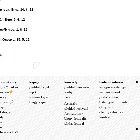
elsea, Brno, 14. 6. 12
ř, Brno, 5. 6. 12
opřivnice, 2. 6. 12
, Ostrava, 25. 5. 12
 muzikanty
kapely
koncerty
hudební adresář
opis Muzikus
přehled kapel
přehled koncertů
kategorie katalogu
uzikus
mp3
kluby
seznam značek
inky
soutěže kapel
živě
přidat kontakt
y nástrojů
blogy kapel
Catalogue Contents
festivaly
nky
(English)
přehled festivalů
kshopy
obch. podmínky
festivaloviny
ály
kontakt
blogy festivalů
ea
přidat festival
ar
likace a DVD