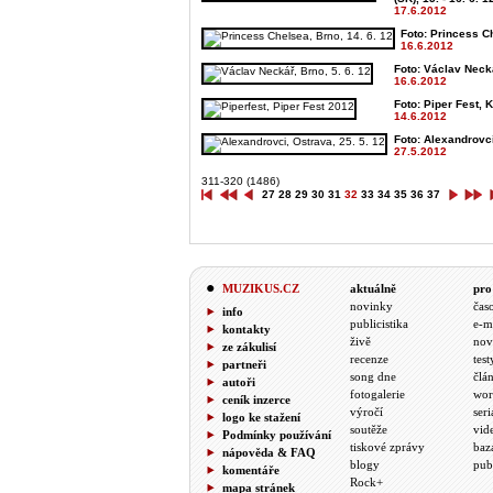
17.6.2012
Foto: Princess Ch
16.6.2012
Foto: Václav Necká
16.6.2012
Foto: Piper Fest, K
14.6.2012
Foto: Alexandrovci
27.5.2012
311-320 (1486)
27
28
29
30
31
32
33
34
35
36
37
MUZIKUS.CZ
aktuálně
pro
novinky
čas
info
publicistika
e-m
kontakty
živě
nov
ze zákulisí
recenze
test
partneři
song dne
člá
autoři
fotogalerie
wor
ceník inzerce
výročí
seri
logo ke stažení
soutěže
vid
Podmínky používání
tiskové zprávy
baz
nápověda & FAQ
blogy
pub
komentáře
Rock+
mapa stránek