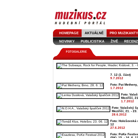
HOMEPAGE
AKTUÁLNĚ
PRO MUZIKANTY
NOVINKY
PUBLICISTIKA
ŽIVĚ
RECENZ
FOTOGALERIE
7. 12 (1. část)
9.7.2012
Foto: Pat Metheny,
1.7.2012
Foto: Vala
Meziříčí, 21
1.7.2012
Foto: Valašský š
Meziříčí, 21. - 23.
28.6.2012
Foto: Holešovská r
12
27.6.2012
Foto: PoKe Festiv
(SK), 15. - 16. 6. 1