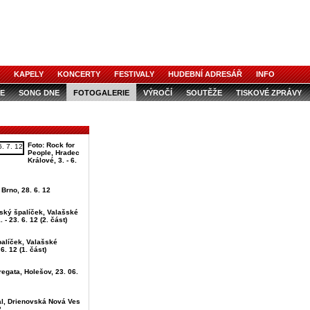
KAPELY
KONCERTY
FESTIVALY
HUDEBNÍ ADRESÁŘ
INFO
E
SONG DNE
FOTOGALERIE
VÝROČÍ
SOUTĚŽE
TISKOVÉ ZPRÁVY
Foto: Rock for
People, Hradec
Králové, 3. - 6.
 Brno, 28. 6. 12
šský špalíček, Valašské
. - 23. 6. 12 (2. část)
palíček, Valašské
 6. 12 (1. část)
egata, Holešov, 23. 06.
al, Drienovská Nová Ves
2