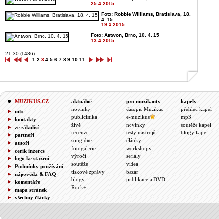
25.4.2015
Foto: Robbie Williams, Bratislava, 18.
4. 15
19.4.2015
Foto: Antwon, Brno, 10. 4. 15
13.4.2015
21-30 (1486)
1
2
3
4
5
6
7
8
9
10
11
MUZIKUS.CZ
aktuálně
pro muzikanty
kapely
novinky
časopis Muzikus
přehled kapel
info
publicistika
e-muzikus
mp3
kontakty
živě
novinky
soutěže kapel
ze zákulisí
recenze
testy nástrojů
blogy kapel
partneři
song dne
články
autoři
fotogalerie
workshopy
ceník inzerce
výročí
seriály
logo ke stažení
soutěže
videa
Podmínky používání
tiskové zprávy
bazar
nápověda & FAQ
blogy
publikace a DVD
komentáře
Rock+
mapa stránek
všechny články