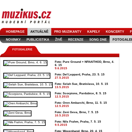
HOMEPAGE
AKTUÁLNĚ
PRO MUZIKANTY
KAPELY
KONCERTY
F
NOVINKY
PUBLICISTIKA
ŽIVĚ
RECENZE
SONG DNE
FOTOGALE
FOTOGALERIE
Foto: Pure Ground + NFAAITHOD, Brno, 4.
6. 15
9.6.2015
Foto: Def Leppard, Praha, 23. 5. 15
27.5.2015
Foto: Selah Sue, Bratislava, 10. 5. 15
13.5.2015
Foto: Scorpions, Pardubice, 8. 5. 15
12.5.2015
Foto: Oren Ambarchi, Brno, 11. 5. 15
12.5.2015
Foto: Zeni Geva, Brno, 7. 5. 15
10.5.2015
Foto: Nils Frahm, Praha, 7. 5. 15
9.5.2015
Foto: Wovenhand, Brno, 20. 4. 15