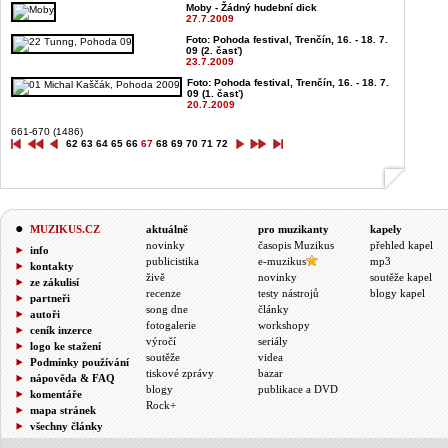
Moby - Žádný hudební dick
27.7.2009
Foto: Pohoda festival, Trenčín, 16. - 18. 7.
09 (2. časť)
23.7.2009
Foto: Pohoda festival, Trenčín, 16. - 18. 7.
09 (1. časť)
20.7.2009
661-670 (1486)
62
63
64
65
66
67
68
69
70
71
72
MUZIKUS.CZ
aktuálně
pro muzikanty
kapely
novinky
časopis Muzikus
přehled kapel
info
publicistika
e-muzikus
mp3
kontakty
živě
novinky
soutěže kapel
ze zákulisí
recenze
testy nástrojů
blogy kapel
partneři
song dne
články
autoři
fotogalerie
workshopy
ceník inzerce
výročí
seriály
logo ke stažení
soutěže
videa
Podmínky používání
tiskové zprávy
bazar
nápověda & FAQ
blogy
publikace a DVD
komentáře
Rock+
mapa stránek
všechny články