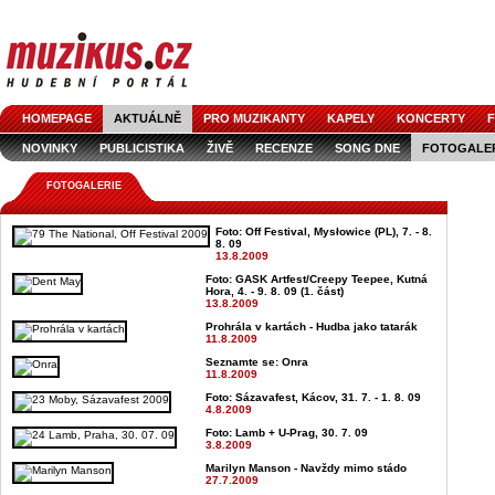
HOMEPAGE
AKTUÁLNĚ
PRO MUZIKANTY
KAPELY
KONCERTY
F
NOVINKY
PUBLICISTIKA
ŽIVĚ
RECENZE
SONG DNE
FOTOGALE
FOTOGALERIE
Foto: Off Festival, Mysłowice (PL), 7. - 8.
8. 09
13.8.2009
Foto: GASK Artfest/Creepy Teepee, Kutná
Hora, 4. - 9. 8. 09 (1. část)
13.8.2009
Prohrála v kartách - Hudba jako tatarák
11.8.2009
Seznamte se: Onra
11.8.2009
Foto: Sázavafest, Kácov, 31. 7. - 1. 8. 09
4.8.2009
Foto: Lamb + U-Prag, 30. 7. 09
3.8.2009
Marilyn Manson - Navždy mimo stádo
27.7.2009