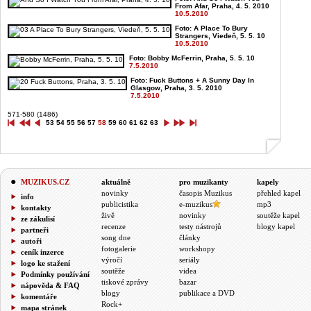
From Afar, Praha, 4. 5. 2010
10.5.2010
Foto: A Place To Bury
Strangers, Viedeň, 5. 5. 10
10.5.2010
Foto: Bobby McFerrin, Praha, 5. 5. 10
7.5.2010
Foto: Fuck Buttons + A Sunny Day In
Glasgow, Praha, 3. 5. 2010
7.5.2010
571-580 (1486)
53
54
55
56
57
58
59
60
61
62
63
MUZIKUS.CZ
aktuálně
pro muzikanty
kapely
novinky
časopis Muzikus
přehled kapel
info
publicistika
e-muzikus
mp3
kontakty
živě
novinky
soutěže kapel
ze zákulisí
recenze
testy nástrojů
blogy kapel
partneři
song dne
články
autoři
fotogalerie
workshopy
ceník inzerce
výročí
seriály
logo ke stažení
soutěže
videa
Podmínky používání
tiskové zprávy
bazar
nápověda & FAQ
blogy
publikace a DVD
komentáře
Rock+
mapa stránek