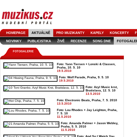
HOMEPAGE
AKTUÁLNĚ
PRO MUZIKANTY
KAPELY
KONCERTY
F
NOVINKY
PUBLICISTIKA
ŽIVĚ
RECENZE
SONG DNE
FOTOGALE
FOTOGALERIE
Foto: Yann Tiersen + Lonski & Classen,
Praha, 10. 5. 10
19.5.2010
Foto: Wolf Parade, Praha, 9. 5. 10
19.5.2010
Foto: Azyl Music krst,
Bratislava, 12. 5. 10
13.5.2010
Foto: Electronic Beats, Praha, 7. 5. 2010
13.5.2010
Foto: Lou Rhodes + Jay Leighton, Praha,
7. 5. 10
11.5.2010
Foto: Amanda Palmer + Jason Webley,
Praha, 5. 5. 2010
11.5.2010
Foto: And So I Watch You