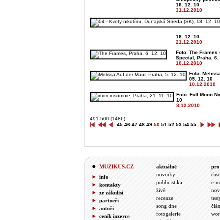
16. 12. 10
31.12.2010
18. 12. 10
21.12.2010
Foto: The Frames 
Special, Praha, 6.
10.12.2010
Foto: Meliss
05. 12. 10
10.12.2010
Foto: Full Moon Ni
10
8.12.2010
491-500 (1486)
45
46
47
48
49
50
51
52
53
54
55
MUZIKUS.CZ
aktuálně
pro
novinky
čas
info
publicistika
e-m
kontakty
živě
nov
ze zákulisí
recenze
test
partneři
song dne
člá
autoři
fotogalerie
wor
ceník inzerce