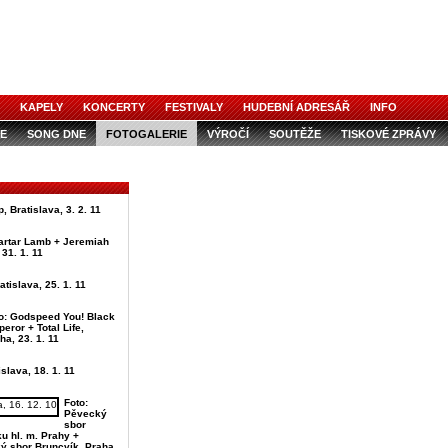
KAPELY
KONCERTY
FESTIVALY
HUDEBNÍ ADRESÁŘ
INFO
E
SONG DNE
FOTOGALERIE
VÝROČÍ
SOUTĚŽE
TISKOVÉ ZPRÁVY
, Bratislava, 3. 2. 11
Tartar Lamb + Jeremiah
31. 1. 11
atislava, 25. 1. 11
o: Godspeed You! Black
eror + Total Life,
ha, 23. 1. 11
slava, 18. 1. 11
Foto:
Pěvecký
sbor
u hl. m. Prahy +
ý sbor Bruncvík, Praha,