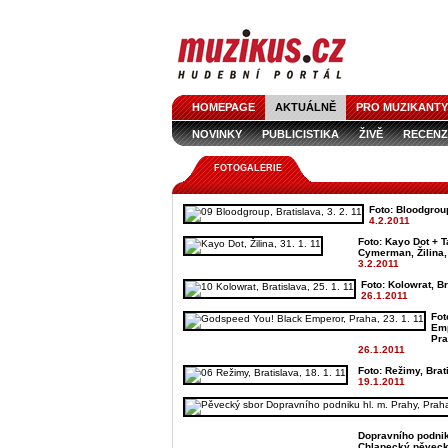
HOMEPAGE
AKTUÁLNĚ
PRO MUZIKANTY
NOVINKY
PUBLICISTIKA
ŽIVĚ
RECENZ
FOTOGALERIE
Foto: Bloodgroup
4.2.2011
Foto: Kayo Dot + 
Cymerman, Žilina, 
3.2.2011
Foto: Kolowrat, Br
26.1.2011
Fot
Emp
Pra
26.1.2011
Foto: Režimy, Brati
19.1.2011
Dopravního podnik
Chlapecký pěveck