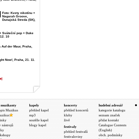
Foto: Kvety nikotínu +
Nagarah Groove,
Dunajská Streda (SK),
+ Sváteční pop + Duke
 12. 10
a Auf der Maur, Praha,
ght Now!, Praha, 21. 11.
 muzikanty
kapely
koncerty
hudební adresář
opis Muzikus
přehled kapel
přehled koncertů
kategorie katalogu
uzikus
mp3
kluby
seznam značek
inky
soutěže kapel
živě
přidat kontakt
y nástrojů
blogy kapel
Catalogue Contents
festivaly
nky
(English)
přehled festivalů
kshopy
obch. podmínky
festivaloviny