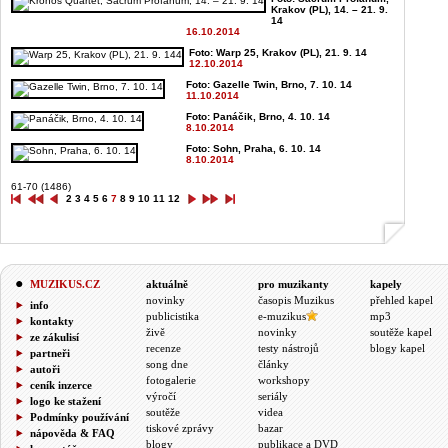
Krakov (PL), 14. – 21. 9.
14
16.10.2014
Foto: Warp 25, Krakov (PL), 21. 9. 14
12.10.2014
Foto: Gazelle Twin, Brno, 7. 10. 14
11.10.2014
Foto: Panáčik, Brno, 4. 10. 14
8.10.2014
Foto: Sohn, Praha, 6. 10. 14
8.10.2014
61-70 (1486)
2
3
4
5
6
7
8
9
10
11
12
MUZIKUS.CZ
aktuálně
pro muzikanty
kapely
novinky
časopis Muzikus
přehled kapel
info
publicistika
e-muzikus
mp3
kontakty
živě
novinky
soutěže kapel
ze zákulisí
recenze
testy nástrojů
blogy kapel
partneři
song dne
články
autoři
fotogalerie
workshopy
ceník inzerce
výročí
seriály
logo ke stažení
soutěže
videa
Podmínky používání
tiskové zprávy
bazar
nápověda & FAQ
blogy
publikace a DVD