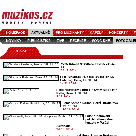
HOMEPAGE
AKTUÁLNĚ
PRO MUZIKANTY
KAPELY
KONCERTY
F
NOVINKY
PUBLICISTIKA
ŽIVĚ
RECENZE
SONG DNE
FOTOGALE
FOTOGALERIE
Foto: Natalia Grzebała, Praha, 29. 11.
14
30.11.2014
Foto: Shabazz Palaces (10 let Ich My
Hahaha), Brno, 12. 11. 14
14.11.2014
Foto: Metronome Blues + Swim Bird Fly +
Kalle, Brno, 1. 11. 14
3.11.2014
Foto: Korben Dallas + Zrní, Bratislava,
29. 10. 14
30.10.2014
Foto: Kieslowski
pokřtili album Mezi
lopatky v Paláci
Akropolis
24.10.2014
Foto: Sacrum Profanum,