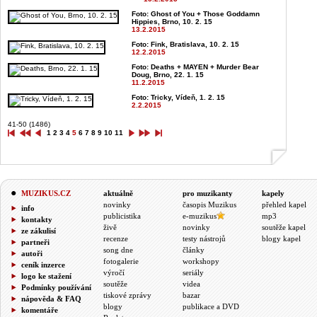
Foto: Ghost of You + Those Goddamn
Hippies, Brno, 10. 2. 15
13.2.2015
Foto: Fink, Bratislava, 10. 2. 15
12.2.2015
Foto: Deaths + MAYEN + Murder Bear
Doug, Brno, 22. 1. 15
11.2.2015
Foto: Tricky, Vídeň, 1. 2. 15
2.2.2015
41-50 (1486)
1
2
3
4
5
6
7
8
9
10
11
MUZIKUS.CZ
aktuálně
pro muzikanty
kapely
novinky
časopis Muzikus
přehled kapel
info
publicistika
e-muzikus
mp3
kontakty
živě
novinky
soutěže kapel
ze zákulisí
recenze
testy nástrojů
blogy kapel
partneři
song dne
články
autoři
fotogalerie
workshopy
ceník inzerce
výročí
seriály
logo ke stažení
soutěže
videa
Podmínky používání
tiskové zprávy
bazar
nápověda & FAQ
blogy
publikace a DVD
komentáře