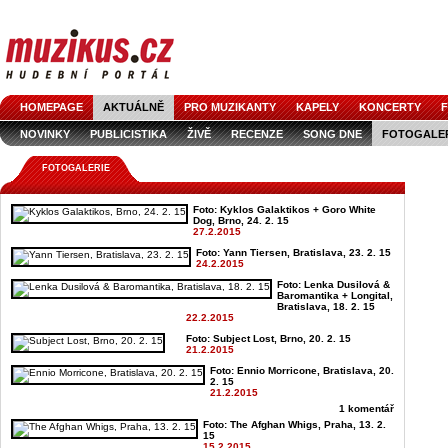
HOMEPAGE
AKTUÁLNĚ
PRO MUZIKANTY
KAPELY
KONCERTY
F
NOVINKY
PUBLICISTIKA
ŽIVĚ
RECENZE
SONG DNE
FOTOGALE
FOTOGALERIE
Foto: Kyklos Galaktikos + Goro White
Dog, Brno, 24. 2. 15
27.2.2015
Foto: Yann Tiersen, Bratislava, 23. 2. 15
24.2.2015
Foto: Lenka Dusilová &
Baromantika + Longital,
Bratislava, 18. 2. 15
22.2.2015
Foto: Subject Lost, Brno, 20. 2. 15
21.2.2015
Foto: Ennio Morricone, Bratislava, 20.
2. 15
21.2.2015
1 komentář
Foto: The Afghan Whigs, Praha, 13. 2.
15
15.2.2015