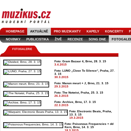
HOMEPAGE
AKTUÁLNĚ
PRO MUZIKANTY
KAPELY
KONCERTY
F
NOVINKY
PUBLICISTIKA
ŽIVĚ
RECENZE
SONG DNE
FOTOGALE
FOTOGALERIE
Foto: Gram Bazaar 4, Brno, 28. 3. 15
3.4.2015
Foto: LUNO „Close To Silence“, Praha, 27.
3. 15
30.3.2015
Foto: Manon meurt + J, Brno, 21. 3. 15
29.3.2015
Foto: The Notwist, Praha, 25. 3. 15
26.3.2015
Foto: Archive, Brno, 17. 3. 15
22.3.2015
Foto: Electronic Beats, Praha,
13. 3. 15
19.3.2015
Foto: Poisonous Frequencies + dd
Kern, Brno, 14. 3. 15
18.3.2015