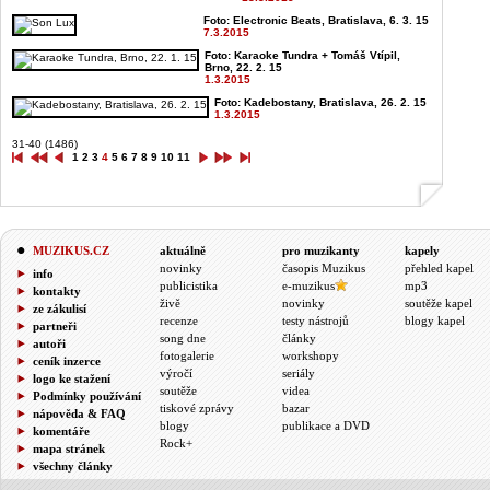
Foto: Electronic Beats, Bratislava, 6. 3. 15
7.3.2015
Foto: Karaoke Tundra + Tomáš Vtípil,
Brno, 22. 2. 15
1.3.2015
Foto: Kadebostany, Bratislava, 26. 2. 15
1.3.2015
31-40 (1486)
1
2
3
4
5
6
7
8
9
10
11
MUZIKUS.CZ
aktuálně
pro muzikanty
kapely
novinky
časopis Muzikus
přehled kapel
info
publicistika
e-muzikus
mp3
kontakty
živě
novinky
soutěže kapel
ze zákulisí
recenze
testy nástrojů
blogy kapel
partneři
song dne
články
autoři
fotogalerie
workshopy
ceník inzerce
výročí
seriály
logo ke stažení
soutěže
videa
Podmínky používání
tiskové zprávy
bazar
nápověda & FAQ
blogy
publikace a DVD
komentáře
Rock+
mapa stránek
všechny články