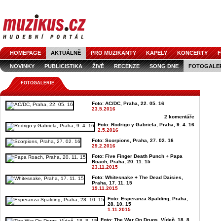
HOMEPAGE
AKTUÁLNĚ
PRO MUZIKANTY
KAPELY
KONCERTY
F
NOVINKY
PUBLICISTIKA
ŽIVĚ
RECENZE
SONG DNE
FOTOGALE
FOTOGALERIE
Foto: AC/DC, Praha, 22. 05. 16
23.5.2016
2 komentáře
Foto: Rodrigo y Gabriela, Praha, 9. 4. 16
2.5.2016
Foto: Scorpions, Praha, 27. 02. 16
29.2.2016
Foto: Five Finger Death Punch + Papa
Roach, Praha, 20. 11. 15
23.11.2015
Foto: Whitesnake + The Dead Daisies,
Praha, 17. 11. 15
19.11.2015
Foto: Esperanza Spalding, Praha,
28. 10. 15
1.11.2015
Foto: The War On Drugs, Vídeň, 18. 8.