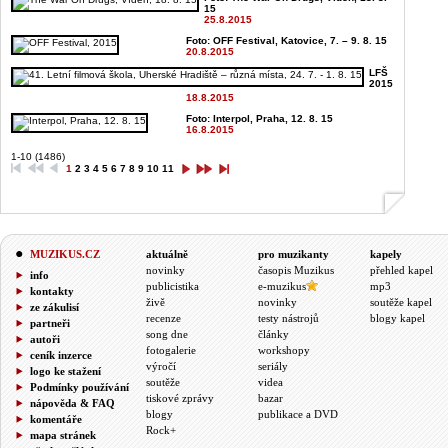
15
25.8.2015
Foto: OFF Festival, Katovice, 7. – 9. 8. 15
20.8.2015
LFŠ
2015
18.8.2015
Foto: Interpol, Praha, 12. 8. 15
16.8.2015
1-10 (1486)
1
2
3
4
5
6
7
8
9
10
11
MUZIKUS.CZ
aktuálně
pro muzikanty
kapely
novinky
časopis Muzikus
přehled kapel
info
publicistika
e-muzikus
mp3
kontakty
živě
novinky
soutěže kapel
ze zákulisí
recenze
testy nástrojů
blogy kapel
partneři
song dne
články
autoři
fotogalerie
workshopy
ceník inzerce
výročí
seriály
logo ke stažení
soutěže
videa
Podmínky používání
tiskové zprávy
bazar
nápověda & FAQ
blogy
publikace a DVD
komentáře
Rock+
mapa stránek