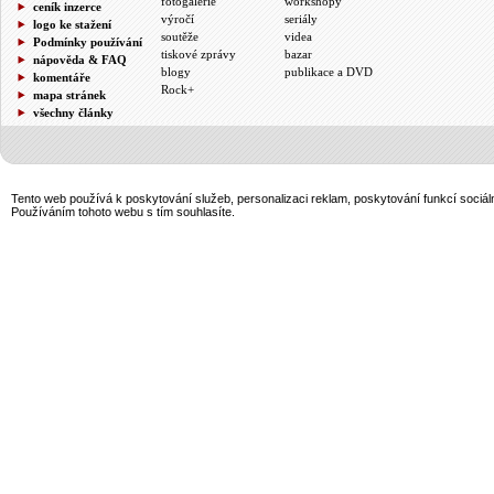
fotogalerie
workshopy
ceník inzerce
výročí
seriály
logo ke stažení
soutěže
videa
Podmínky používání
tiskové zprávy
bazar
nápověda & FAQ
blogy
publikace a DVD
komentáře
Rock+
mapa stránek
všechny články
Tento web používá k poskytování služeb, personalizaci reklam, poskytování funkcí sociál
Používáním tohoto webu s tím souhlasíte.