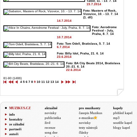
Tábor, 11. - 13. 7. 14
15.7.2014
Foto: Masters of Rock,
Vizovice, 10. - 13. 7. 14
(1. díl)
14.7.2014
Foto: Aerodrome
Festival - July,
Praha, 8. 7. 14
10.7.2014
Foto: Tom Odell, Bratislava, 5. 7. 14
6.7.2014
Foto: Billy Idol, Praha, 21. 6. 14
23.6.2014
Foto: BA City Beats 2014, Bratislava
20.-21. 6. 14
22.6.2014
81-90 (1486)
4
5
6
7
8
9
10
11
12
13
14
MUZIKUS.CZ
aktuálně
pro muzikanty
kapely
novinky
časopis Muzikus
přehled kapel
info
publicistika
e-muzikus
mp3
kontakty
živě
novinky
soutěže kapel
ze zákulisí
recenze
testy nástrojů
blogy kapel
partneři
song dne
články
autoři