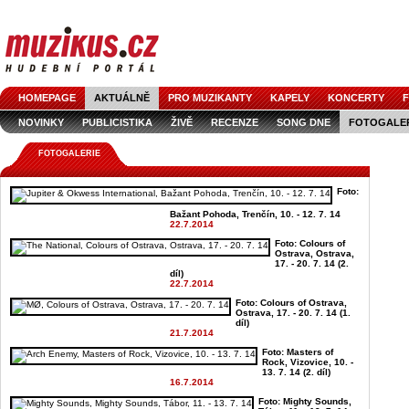
HOMEPAGE
AKTUÁLNĚ
PRO MUZIKANTY
KAPELY
KONCERTY
F
NOVINKY
PUBLICISTIKA
ŽIVĚ
RECENZE
SONG DNE
FOTOGALE
FOTOGALERIE
Foto:
Bažant Pohoda, Trenčín, 10. - 12. 7. 14
22.7.2014
Foto: Colours of
Ostrava, Ostrava,
17. - 20. 7. 14 (2.
díl)
22.7.2014
Foto: Colours of Ostrava,
Ostrava, 17. - 20. 7. 14 (1.
díl)
21.7.2014
Foto: Masters of
Rock, Vizovice, 10. -
13. 7. 14 (2. díl)
16.7.2014
Foto: Mighty Sounds,