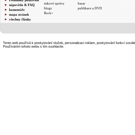
tiskové zprávy
bazar
nápověda & FAQ
blogy
publikace a DVD
komentáře
Rock+
mapa stránek
všechny články
Tento web používá k poskytování služeb, personalizaci reklam, poskytování funkcí sociál
Používáním tohoto webu s tím souhlasíte.