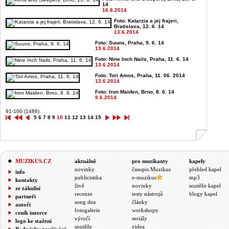
14
16.6.2014
Foto: Katarzia a jej frajeri,
Bratislava, 12. 6. 14
13.6.2014
Foto: Suuns, Praha, 9. 6. 14
13.6.2014
Foto: Nine Inch Nails, Praha, 11. 6. 14
13.6.2014
Foto: Tori Amos, Praha, 11. 06. 2014
12.6.2014
Foto: Iron Maiden, Brno, 8. 6. 14
9.6.2014
91-100 (1486)
5
6
7
8
9
10
11
12
13
14
15
MUZIKUS.CZ
aktuálně
pro muzikanty
kapely
novinky
časopis Muzikus
přehled kapel
info
publicistika
e-muzikus
mp3
kontakty
živě
novinky
soutěže kapel
ze zákulisí
recenze
testy nástrojů
blogy kapel
partneři
song dne
články
autoři
fotogalerie
workshopy
ceník inzerce
výročí
seriály
logo ke stažení
soutěže
videa
Podmínky používání