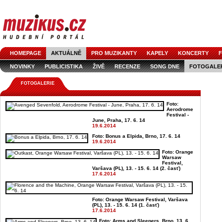
HOMEPAGE
AKTUÁLNĚ
PRO MUZIKANTY
KAPELY
KONCERTY
F
NOVINKY
PUBLICISTIKA
ŽIVĚ
RECENZE
SONG DNE
FOTOGALE
FOTOGALERIE
Foto:
Aerodrome
Festival -
June, Praha, 17. 6. 14
19.6.2014
Foto: Bonus a Elpida, Brno, 17. 6. 14
19.6.2014
Foto: Orange
Warsaw
Festival,
Varšava (PL), 13. - 15. 6. 14 (2. časť)
17.6.2014
Foto: Orange Warsaw Festival, Varšava
(PL), 13. - 15. 6. 14 (1. časť)
17.6.2014
Foto: Arms and Sleepers, Brno, 13. 6.