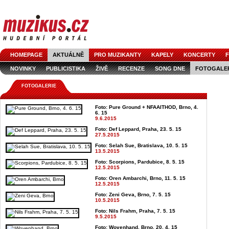
HOMEPAGE
AKTUÁLNĚ
PRO MUZIKANTY
KAPELY
KONCERTY
F
NOVINKY
PUBLICISTIKA
ŽIVĚ
RECENZE
SONG DNE
FOTOGALE
FOTOGALERIE
Foto: Pure Ground + NFAAITHOD, Brno, 4.
6. 15
9.6.2015
Foto: Def Leppard, Praha, 23. 5. 15
27.5.2015
Foto: Selah Sue, Bratislava, 10. 5. 15
13.5.2015
Foto: Scorpions, Pardubice, 8. 5. 15
12.5.2015
Foto: Oren Ambarchi, Brno, 11. 5. 15
12.5.2015
Foto: Zeni Geva, Brno, 7. 5. 15
10.5.2015
Foto: Nils Frahm, Praha, 7. 5. 15
9.5.2015
Foto: Wovenhand, Brno, 20. 4. 15