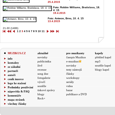
25.4.2015
Foto: Robbie Williams, Bratislava, 18.
4. 15
19.4.2015
Foto: Antwon, Brno, 10. 4. 15
13.4.2015
21-30 (1486)
1
2
3
4
5
6
7
8
9
10
11
MUZIKUS.CZ
aktuálně
pro muzikanty
kapely
novinky
časopis Muzikus
přehled kapel
info
publicistika
e-muzikus
mp3
kontakty
živě
novinky
soutěže kapel
ze zákulisí
recenze
testy nástrojů
blogy kapel
partneři
song dne
články
autoři
fotogalerie
workshopy
ceník inzerce
výročí
seriály
logo ke stažení
soutěže
videa
Podmínky používání
tiskové zprávy
bazar
nápověda & FAQ
blogy
publikace a DVD
komentáře
Rock+
mapa stránek
všechny články