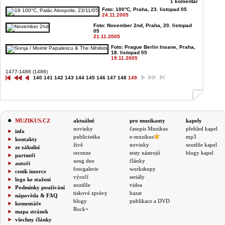
1 komentář
Foto: 100°C, Praha, 23. listopad 05
24.11.2005
Foto: November 2nd, Praha, 20. listopad
05
21.11.2005
Foto: Prague Berlin Insane, Praha,
18. listopad 05
19.11.2005
1477-1486 (1486)
140
141
142
143
144
145
146
147
148
149
MUZIKUS.CZ
aktuálně
pro muzikanty
kapely
novinky
časopis Muzikus
přehled kapel
info
publicistika
e-muzikus
mp3
kontakty
živě
novinky
soutěže kapel
ze zákulisí
recenze
testy nástrojů
blogy kapel
partneři
song dne
články
autoři
fotogalerie
workshopy
ceník inzerce
výročí
seriály
logo ke stažení
soutěže
videa
Podmínky používání
tiskové zprávy
bazar
nápověda & FAQ
blogy
publikace a DVD
komentáře
Rock+
mapa stránek
všechny články