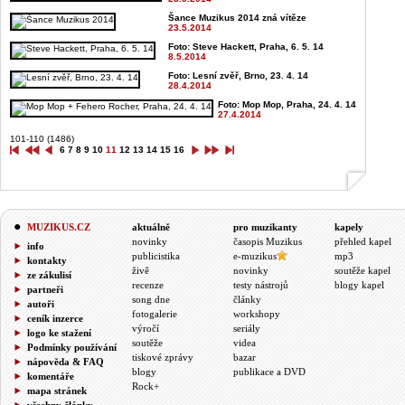
Šance Muzikus 2014 zná vítěze
23.5.2014
Foto: Steve Hackett, Praha, 6. 5. 14
8.5.2014
Foto: Lesní zvěř, Brno, 23. 4. 14
28.4.2014
Foto: Mop Mop, Praha, 24. 4. 14
27.4.2014
101-110 (1486)
6
7
8
9
10
11
12
13
14
15
16
MUZIKUS.CZ
aktuálně
pro muzikanty
kapely
novinky
časopis Muzikus
přehled kapel
info
publicistika
e-muzikus
mp3
kontakty
živě
novinky
soutěže kapel
ze zákulisí
recenze
testy nástrojů
blogy kapel
partneři
song dne
články
autoři
fotogalerie
workshopy
ceník inzerce
výročí
seriály
logo ke stažení
soutěže
videa
Podmínky používání
tiskové zprávy
bazar
nápověda & FAQ
blogy
publikace a DVD
komentáře
Rock+
mapa stránek
všechny články