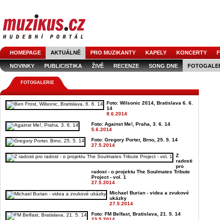
HOMEPAGE
AKTUÁLNĚ
PRO MUZIKANTY
KAPELY
KONCERTY
F
NOVINKY
PUBLICISTIKA
ŽIVĚ
RECENZE
SONG DNE
FOTOGALE
FOTOGALERIE
Foto: Wilsonic 2014, Bratislava 6. 6.
14
8.6.2014
Foto: Against Me!, Praha, 3. 6. 14
5.6.2014
Foto: Gregory Porter, Brno, 25. 5. 14
27.5.2014
Z
radosti
pro
radost - o projektu The Soulmates Tribute
Project - vol. 1
27.5.2014
Michael Burian - videa a zvukové
ukázky
27.5.2014
Foto: FM Belfast, Bratislava, 21. 5. 14
23.5.2014