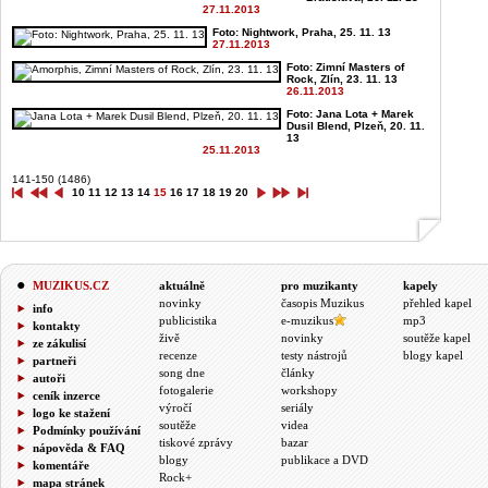
27.11.2013
Foto: Nightwork, Praha, 25. 11. 13
27.11.2013
Foto: Zimní Masters of
Rock, Zlín, 23. 11. 13
26.11.2013
Foto: Jana Lota + Marek
Dusil Blend, Plzeň, 20. 11.
13
25.11.2013
141-150 (1486)
10
11
12
13
14
15
16
17
18
19
20
MUZIKUS.CZ
aktuálně
pro muzikanty
kapely
novinky
časopis Muzikus
přehled kapel
info
publicistika
e-muzikus
mp3
kontakty
živě
novinky
soutěže kapel
ze zákulisí
recenze
testy nástrojů
blogy kapel
partneři
song dne
články
autoři
fotogalerie
workshopy
ceník inzerce
výročí
seriály
logo ke stažení
soutěže
videa
Podmínky používání
tiskové zprávy
bazar
nápověda & FAQ
blogy
publikace a DVD
komentáře
Rock+
mapa stránek