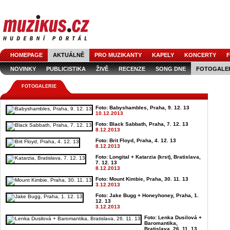
HOMEPAGE
AKTUÁLNĚ
PRO MUZIKANTY
KAPELY
KONCERTY
F
NOVINKY
PUBLICISTIKA
ŽIVĚ
RECENZE
SONG DNE
FOTOGALE
FOTOGALERIE
Foto: Babyshambles, Praha, 9. 12. 13
10.12.2013
Foto: Black Sabbath, Praha, 7. 12. 13
8.12.2013
Foto: Brit Floyd, Praha, 4. 12. 13
8.12.2013
Foto: Longital + Katarzia (krst), Bratislava,
7. 12. 13
8.12.2013
Foto: Mount Kimbie, Praha, 30. 11. 13
3.12.2013
Foto: Jake Bugg + Honeyhoney, Praha, 1.
12. 13
3.12.2013
Foto: Lenka Dusilová +
Baromantika,
Bratislava, 26. 11. 13