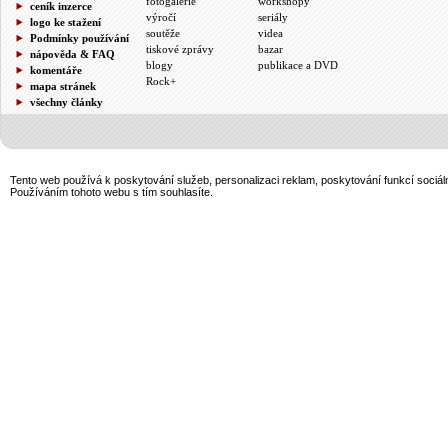
fotogalerie
workshopy
ceník inzerce
výročí
seriály
logo ke stažení
soutěže
videa
Podmínky používání
tiskové zprávy
bazar
nápověda & FAQ
blogy
publikace a DVD
komentáře
Rock+
mapa stránek
všechny články
Tento web používá k poskytování služeb, personalizaci reklam, poskytování funkcí sociál
Používáním tohoto webu s tím souhlasíte.