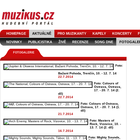
HOMEPAGE
AKTUÁLNĚ
PRO MUZIKANTY
KAPELY
KONCERTY
F
NOVINKY
PUBLICISTIKA
ŽIVĚ
RECENZE
SONG DNE
FOTOGALE
FOTOGALERIE
Foto:
Bažant Pohoda, Trenčín, 10. - 12. 7. 14
22.7.2014
Foto: Colours of
Ostrava, Ostrava,
17. - 20. 7. 14 (2.
díl)
22.7.2014
Foto: Colours of Ostrava,
Ostrava, 17. - 20. 7. 14 (1.
díl)
21.7.2014
Foto: Masters of
Rock, Vizovice, 10. -
13. 7. 14 (2. díl)
16.7.2014
Foto: Mighty Sounds,