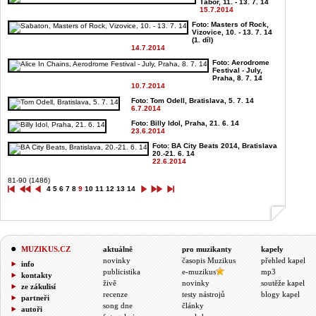
Tábor, 11. - 13. 7. 14
15.7.2014
Foto: Masters of Rock,
Vizovice, 10. - 13. 7. 14
(1. díl)
14.7.2014
Foto: Aerodrome
Festival - July,
Praha, 8. 7. 14
10.7.2014
Foto: Tom Odell, Bratislava, 5. 7. 14
6.7.2014
Foto: Billy Idol, Praha, 21. 6. 14
23.6.2014
Foto: BA City Beats 2014, Bratislava
20.-21. 6. 14
22.6.2014
81-90 (1486)
4
5
6
7
8
9
10
11
12
13
14
MUZIKUS.CZ
aktuálně
pro muzikanty
kapely
novinky
časopis Muzikus
přehled kapel
info
publicistika
e-muzikus
mp3
kontakty
živě
novinky
soutěže kapel
ze zákulisí
recenze
testy nástrojů
blogy kapel
partneři
song dne
články
autoři