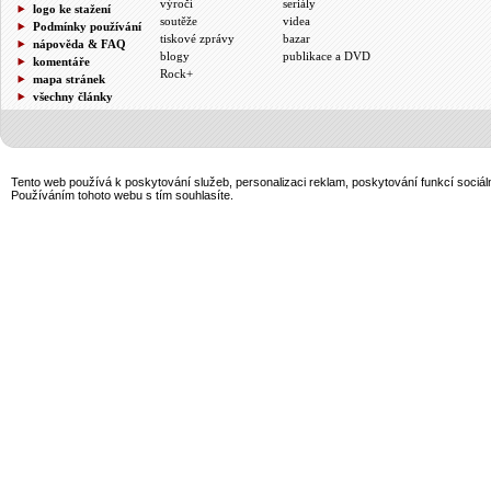
výročí
seriály
logo ke stažení
soutěže
videa
Podmínky používání
tiskové zprávy
bazar
nápověda & FAQ
blogy
publikace a DVD
komentáře
Rock+
mapa stránek
všechny články
Tento web používá k poskytování služeb, personalizaci reklam, poskytování funkcí sociál
Používáním tohoto webu s tím souhlasíte.