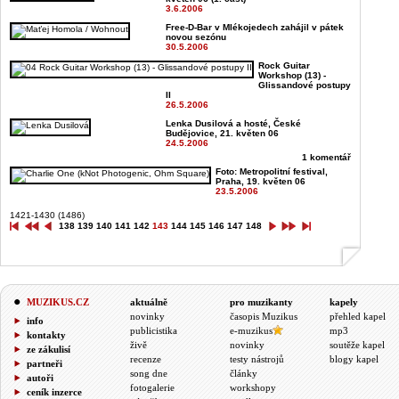
3.6.2006
Free-D-Bar v Mlékojedech zahájil v pátek
novou sezónu
30.5.2006
Rock Guitar
Workshop (13) -
Glissandové postupy
II
26.5.2006
Lenka Dusilová a hosté, České
Budějovice, 21. květen 06
24.5.2006
1 komentář
Foto: Metropolitní festival,
Praha, 19. květen 06
23.5.2006
1421-1430 (1486)
138
139
140
141
142
143
144
145
146
147
148
MUZIKUS.CZ
aktuálně
pro muzikanty
kapely
novinky
časopis Muzikus
přehled kapel
info
publicistika
e-muzikus
mp3
kontakty
živě
novinky
soutěže kapel
ze zákulisí
recenze
testy nástrojů
blogy kapel
partneři
song dne
články
autoři
fotogalerie
workshopy
ceník inzerce