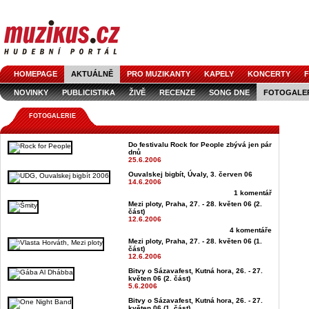
HOMEPAGE
AKTUÁLNĚ
PRO MUZIKANTY
KAPELY
KONCERTY
F
NOVINKY
PUBLICISTIKA
ŽIVĚ
RECENZE
SONG DNE
FOTOGALE
FOTOGALERIE
Do festivalu Rock for People zbývá jen pár
dnů
25.6.2006
Ouvalskej bigbít, Úvaly, 3. červen 06
14.6.2006
1 komentář
Mezi ploty, Praha, 27. - 28. květen 06 (2.
část)
12.6.2006
4 komentáře
Mezi ploty, Praha, 27. - 28. květen 06 (1.
část)
12.6.2006
Bitvy o Sázavafest, Kutná hora, 26. - 27.
květen 06 (2. část)
5.6.2006
Bitvy o Sázavafest, Kutná hora, 26. - 27.
květen 06 (1. část)