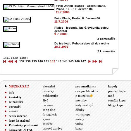
Foto: United Islands - Green Island,
Praha, 16. - 19. červen 06
11.7.2006
Foto: Flunk, Praha, 8. červen 06
11.7.2006
Pixies - legenda, která ovlivnila celou
generaci
9.7.2006
2 komentáře
Do festivalu Pohoda zbývají dva týdny
28.6.2006
2 komentáře
1411-1420 (1486)
137
138
139
140
141
142
143
144
145
146
147
MUZIKUS.CZ
aktuálně
pro muzikanty
kapely
novinky
časopis Muzikus
přehled kapel
info
publicistika
e-muzikus
mp3
kontakty
živě
novinky
soutěže kapel
ze zákulisí
recenze
testy nástrojů
blogy kapel
partneři
song dne
články
autoři
fotogalerie
workshopy
ceník inzerce
výročí
seriály
logo ke stažení
soutěže
videa
Podmínky používání
tiskové zprávy
bazar
nápověda & FAQ