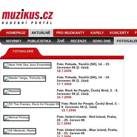
HOMEPAGE
AKTUÁLNĚ
PRO MUZIKANTY
KAPELY
KONCERTY
F
NOVINKY
PUBLICISTIKA
ŽIVĚ
RECENZE
SONG DNE
FOTOGALE
FOTOGALERIE
Foto: Pohoda, Trenčín (SK), 14. - 15.
červenec 06 (2. část)
18.7.2006
Foto: Pohoda, Trenčín (SK), 14. - 15.
červenec 06 (1. část)
17.7.2006
Foto: Rock for People, Český Brod, 3. - 6.
červenec 06 (2. část)
16.7.2006
Foto: Rock for People, Český Brod, 3. -
6. červenec 06 (1. část)
15.7.2006
Foto: United Islands - Red Island, Praha,
22. - 25. červen 06
11.7.2006
Foto: United Islands - Blue Island, Praha,
19. - 21. červen 06
11.7.2006