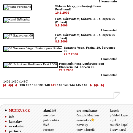
2 komentáře
Skloňte hlavy, přicház(ej)í Franz
Ferdinand!
10.8.2006
Foto: Sázavafest, Sázava, 3. - 5. srpen 06
(2. část)
9.8.2006
1 komentář
Foto: Sázavafest, Sázava, 3. - 5. srpen 06
(1. část)
8.8.2006
Suzanne Vega, Praha, 19. červenec
06
22.7.2006
1 komentář
Podblaník Fest, Louňovice pod
Blaníkem, 24. červen 06
21.7.2006
1 komentář
1401-1410 (1486)
136
137
138
139
140
141
142
143
144
145
146
MUZIKUS.CZ
aktuálně
pro muzikanty
kapely
novinky
časopis Muzikus
přehled kapel
info
publicistika
e-muzikus
mp3
kontakty
živě
novinky
soutěže kapel
ze zákulisí
recenze
testy nástrojů
blogy kapel
partneři