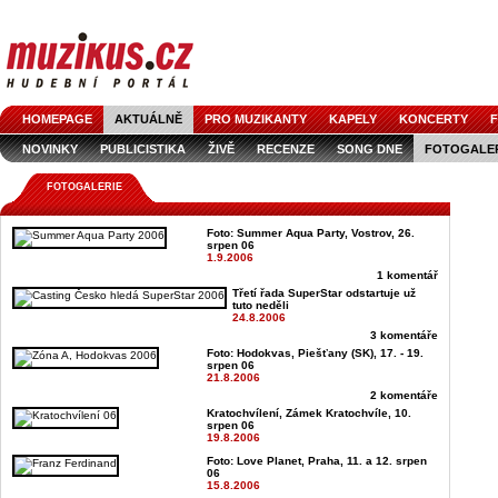
HOMEPAGE
AKTUÁLNĚ
PRO MUZIKANTY
KAPELY
KONCERTY
F
NOVINKY
PUBLICISTIKA
ŽIVĚ
RECENZE
SONG DNE
FOTOGALE
FOTOGALERIE
Foto: Summer Aqua Party, Vostrov, 26.
srpen 06
1.9.2006
1 komentář
Třetí řada SuperStar odstartuje už
tuto neděli
24.8.2006
3 komentáře
Foto: Hodokvas, Piešťany (SK), 17. - 19.
srpen 06
21.8.2006
2 komentáře
Kratochvílení, Zámek Kratochvíle, 10.
srpen 06
19.8.2006
Foto: Love Planet, Praha, 11. a 12. srpen
06
15.8.2006