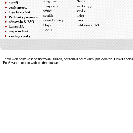
song dne
články
autoři
fotogalerie
workshopy
ceník inzerce
výročí
seriály
logo ke stažení
soutěže
videa
Podmínky používání
tiskové zprávy
bazar
nápověda & FAQ
blogy
publikace a DVD
komentáře
Rock+
mapa stránek
všechny články
Tento web používá k poskytování služeb, personalizaci reklam, poskytování funkcí sociál
Používáním tohoto webu s tím souhlasíte.